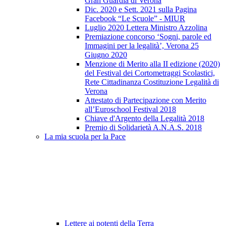
Gran Guardia di Verona
Dic. 2020 e Sett. 2021 sulla Pagina
Facebook “Le Scuole” - MIUR
Luglio 2020 Lettera Ministro Azzolina
Premiazione concorso ‘Sogni, parole ed
Immagini per la legalità’, Verona 25
Giugno 2020
Menzione di Merito alla II edizione (2020)
del Festival dei Cortometraggi Scolastici,
Rete Cittadinanza Costituzione Legalità di
Verona
Attestato di Partecipazione con Merito
all’Euroschool Festival 2018
Chiave d'Argento della Legalità 2018
Premio di Solidarietà A.N.A.S. 2018
La mia scuola per la Pace
Lettere ai potenti della Terra