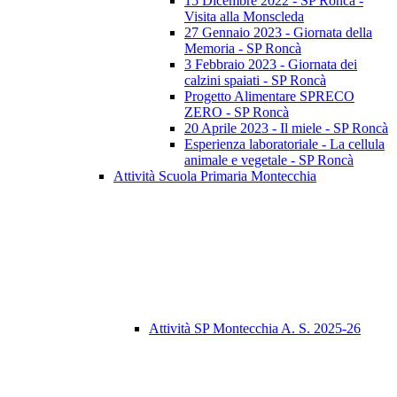
15 Dicembre 2022 - SP Roncà -
Visita alla Monscleda
27 Gennaio 2023 - Giornata della
Memoria - SP Roncà
3 Febbraio 2023 - Giornata dei
calzini spaiati - SP Roncà
Progetto Alimentare SPRECO
ZERO - SP Roncà
20 Aprile 2023 - Il miele - SP Roncà
Esperienza laboratoriale - La cellula
animale e vegetale - SP Roncà
Attività Scuola Primaria Montecchia
Attività SP Montecchia A. S. 2025-26