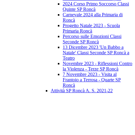
2024 Corso Primo Soccorso Classi
Quinte SP Roncà
Carnevale 2024 alla Primaria di
Roncà
Progetto Natale 2023 - Scuola
Primaria Roncà
Percorso sulle Emozioni Classi
Seconde SP Roncà
13 Dicembre 2023 'Un Babbo a
Natale' Classi Seconde SP Roncà a
Teatro
Novembre 2023 - Riflessioni Contro
la Violenza - Terze SP Roncà
7 Novembre 2023 - Visita al
Frantoio a Terrosa - Quarte SP
Roncà
Attività SP Roncà A. S. 2021-22