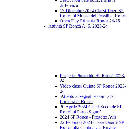
ZerO. Non vale nulla, ma fa la
differenza
13 Dicembre 2024 Classi Terze SP
Roncà al Museo dei Fossili di Roncà
Open Day Primaria Roncà 24-25
Attività SP Roncà A. S. 2023-24
Progetto Pinocchio SP Roncà 2023-
24
Video classi Quinte SP Roncà 2023-
24
'Attento ai segnali scolari' alla
Primaria di Roncà
30 Aprile 2024 Classi Seconde SP
Roncà al Parco Sigurtà
2024 SP Roncà - Progetto Avis
22 Febbraio 2024 Classi Quarte SP
Roncà alla Cantina Ca' Rugate