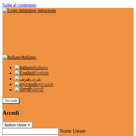
Salta al contenuto
Italiano
Italiano
English
عربى
русский
ਪੰਜਾਬੀ
Accedi
Accedi
button close
×
Nome Utente