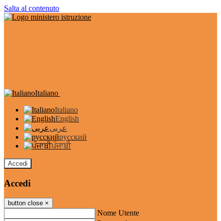
Salta al contenuto
Italiano
Italiano
English
عربى
русский
ਪੰਜਾਬੀ
Accedi
Accedi
button close
×
Nome Utente