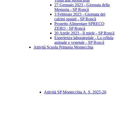
Visita alla Monscleda
27 Gennaio 2023 - Giornata della
Memoria - SP Roncà
3 Febbraio 2023 - Giornata dei
calzini spaiati - SP Roncà
Progetto Alimentare SPRECO
ZERO - SP Roncà
20 Aprile 2023 - Il miele - SP Roncà
Esperienza laboratoriale - La cellula
animale e vegetale - SP Roncà
Attività Scuola Primaria Montecchia
Attività SP Montecchia A. S. 2025-26