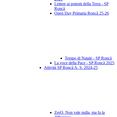
Lettere ai potenti della Terra - SP
Roncà
Open Day Primaria Roncà 25-26
Tempo di Natale - SP Roncà
La voce della Pace - SP Roncà 2025
Attività SP Roncà A. S. 2024-25
ZerO. Non vale nulla, ma fa la