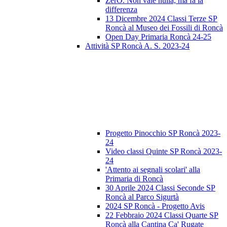
ZerO. Non vale nulla, ma fa la
differenza
13 Dicembre 2024 Classi Terze SP
Roncà al Museo dei Fossili di Roncà
Open Day Primaria Roncà 24-25
Attività SP Roncà A. S. 2023-24
Progetto Pinocchio SP Roncà 2023-
24
Video classi Quinte SP Roncà 2023-
24
'Attento ai segnali scolari' alla
Primaria di Roncà
30 Aprile 2024 Classi Seconde SP
Roncà al Parco Sigurtà
2024 SP Roncà - Progetto Avis
22 Febbraio 2024 Classi Quarte SP
Roncà alla Cantina Ca' Rugate