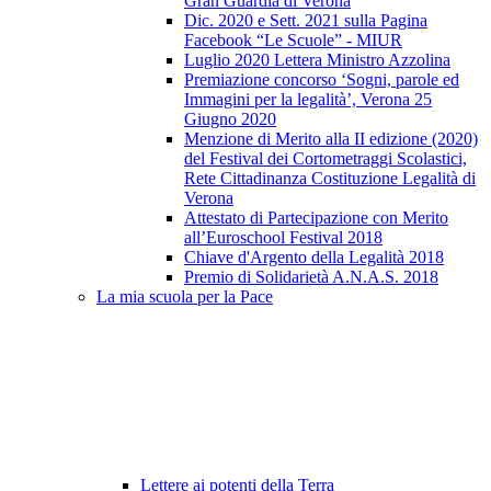
Gran Guardia di Verona
Dic. 2020 e Sett. 2021 sulla Pagina
Facebook “Le Scuole” - MIUR
Luglio 2020 Lettera Ministro Azzolina
Premiazione concorso ‘Sogni, parole ed
Immagini per la legalità’, Verona 25
Giugno 2020
Menzione di Merito alla II edizione (2020)
del Festival dei Cortometraggi Scolastici,
Rete Cittadinanza Costituzione Legalità di
Verona
Attestato di Partecipazione con Merito
all’Euroschool Festival 2018
Chiave d'Argento della Legalità 2018
Premio di Solidarietà A.N.A.S. 2018
La mia scuola per la Pace
Lettere ai potenti della Terra