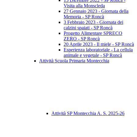
15 Dicembre 2022 - SP Roncà -
Visita alla Monscleda
27 Gennaio 2023 - Giornata della
Memoria - SP Roncà
3 Febbraio 2023 - Giornata dei
calzini spaiati - SP Roncà
Progetto Alimentare SPRECO
ZERO - SP Roncà
20 Aprile 2023 - Il miele - SP Roncà
Esperienza laboratoriale - La cellula
animale e vegetale - SP Roncà
Attività Scuola Primaria Montecchia
Attività SP Montecchia A. S. 2025-26