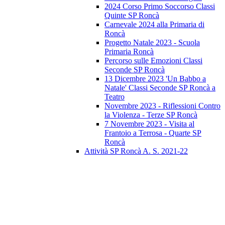
2024 Corso Primo Soccorso Classi
Quinte SP Roncà
Carnevale 2024 alla Primaria di
Roncà
Progetto Natale 2023 - Scuola
Primaria Roncà
Percorso sulle Emozioni Classi
Seconde SP Roncà
13 Dicembre 2023 'Un Babbo a
Natale' Classi Seconde SP Roncà a
Teatro
Novembre 2023 - Riflessioni Contro
la Violenza - Terze SP Roncà
7 Novembre 2023 - Visita al
Frantoio a Terrosa - Quarte SP
Roncà
Attività SP Roncà A. S. 2021-22