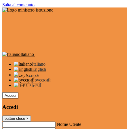
Salta al contenuto
Italiano
Italiano
English
عربى
русский
ਪੰਜਾਬੀ
Accedi
Accedi
button close
×
Nome Utente