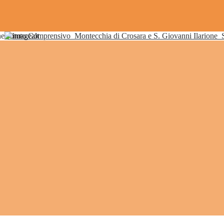
Istituto Comprensivo
Montecchia di Crosara e S. Giovanni Ilarione