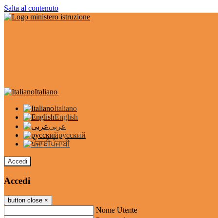
Salta al contenuto
Italiano
Italiano
English
عربى
русский
ਪੰਜਾਬੀ
Accedi
Accedi
button close
×
Nome Utente