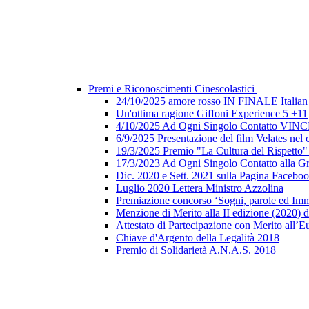
Premi e Riconoscimenti Cinescolastici
24/10/2025 amore rosso IN FINALE Italian 
Un'ottima ragione Giffoni Experience 5 +11
4/10/2025 Ad Ogni Singolo Contatto V
6/9/2025 Presentazione del film Velates nel
19/3/2025 Premio "La Cultura del Rispetto
17/3/2023 Ad Ogni Singolo Contatto alla G
Dic. 2020 e Sett. 2021 sulla Pagina Faceb
Luglio 2020 Lettera Ministro Azzolina
Premiazione concorso ‘Sogni, parole ed Imm
Menzione di Merito alla II edizione (2020) d
Attestato di Partecipazione con Merito all’E
Chiave d'Argento della Legalità 2018
Premio di Solidarietà A.N.A.S. 2018