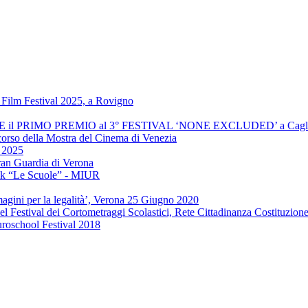
Film Festival 2025, a Rovigno
INCE il PRIMO PREMIO al 3° FESTIVAL ‘NONE EXCLUDED’ a Cagli
 corso della Mostra del Cinema di Venezia
" 2025
ran Guardia di Verona
ook “Le Scuole” - MIUR
agini per la legalità’, Verona 25 Giugno 2020
el Festival dei Cortometraggi Scolastici, Rete Cittadinanza Costituzion
uroschool Festival 2018