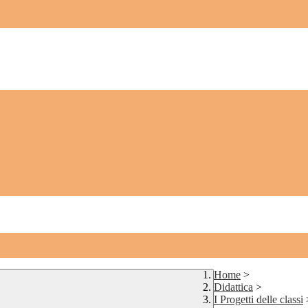
Home
>
Didattica
>
I Progetti delle classi