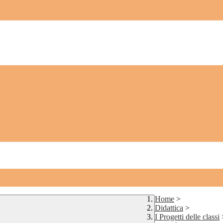
Home
>
Didattica
>
I Progetti delle classi