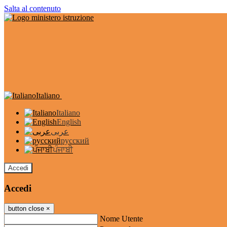
Salta al contenuto
Italiano
Italiano
English
عربى
русский
ਪੰਜਾਬੀ
Accedi
Accedi
button close
×
Nome Utente