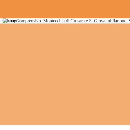
Istituto Comprensivo
Montecchia di Crosara e S. Giovanni Ilarione