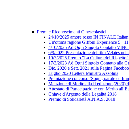
Premi e Riconoscimenti Cinescolastici
24/10/2025 amore rosso IN FINALE Italian 
Un'ottima ragione Giffoni Experience 5 +11
4/10/2025 Ad Ogni Singolo Contatto V
6/9/2025 Presentazione del film Velates nel
19/3/2025 Premio "La Cultura del Rispetto
17/3/2023 Ad Ogni Singolo Contatto alla G
Dic. 2020 e Sett. 2021 sulla Pagina Faceb
Luglio 2020 Lettera Ministro Azzolina
Premiazione concorso ‘Sogni, parole ed Imm
Menzione di Merito alla II edizione (2020) d
Attestato di Partecipazione con Merito all’E
Chiave d'Argento della Legalità 2018
Premio di Solidarietà A.N.A.S. 2018