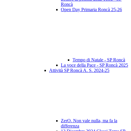
Roncà
Open Day Primaria Roncà 25-26
Tempo di Natale - SP Roncà
La voce della Pace - SP Roncà 2025
Attività SP Roncà A. S. 2024-25
ZerO. Non vale nulla, ma fa la
differenza