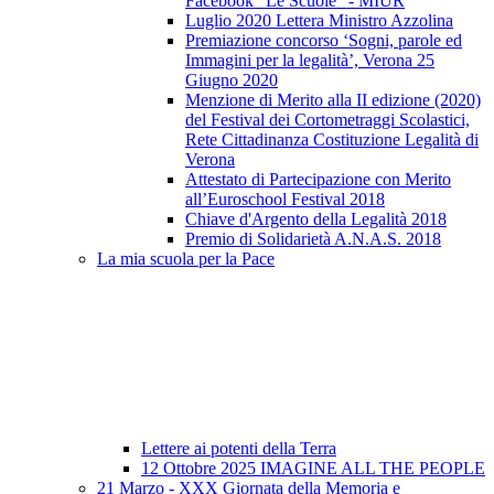
Facebook “Le Scuole” - MIUR
Luglio 2020 Lettera Ministro Azzolina
Premiazione concorso ‘Sogni, parole ed
Immagini per la legalità’, Verona 25
Giugno 2020
Menzione di Merito alla II edizione (2020)
del Festival dei Cortometraggi Scolastici,
Rete Cittadinanza Costituzione Legalità di
Verona
Attestato di Partecipazione con Merito
all’Euroschool Festival 2018
Chiave d'Argento della Legalità 2018
Premio di Solidarietà A.N.A.S. 2018
La mia scuola per la Pace
Lettere ai potenti della Terra
12 Ottobre 2025 IMAGINE ALL THE PEOPLE
21 Marzo - XXX Giornata della Memoria e