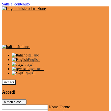
Salta al contenuto
Italiano
Italiano
English
عربى
русский
ਪੰਜਾਬੀ
Accedi
Accedi
button close
×
Nome Utente