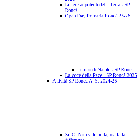
Lettere ai potenti della Terra - SP
Roncà
Open Day Primaria Roncà 25-26
Tempo di Natale - SP Roncà
La voce della Pace - SP Roncà 2025
Attività SP Roncà A. S. 2024-25
ZerO. Non vale nulla, ma fa la