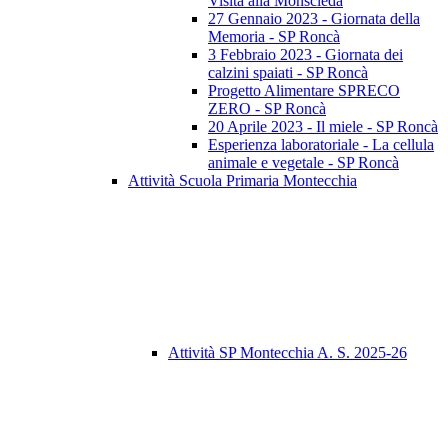
Visita alla Monscleda
27 Gennaio 2023 - Giornata della
Memoria - SP Roncà
3 Febbraio 2023 - Giornata dei
calzini spaiati - SP Roncà
Progetto Alimentare SPRECO
ZERO - SP Roncà
20 Aprile 2023 - Il miele - SP Roncà
Esperienza laboratoriale - La cellula
animale e vegetale - SP Roncà
Attività Scuola Primaria Montecchia
Attività SP Montecchia A. S. 2025-26