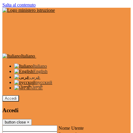
Salta al contenuto
Italiano
Italiano
English
عربى
русский
ਪੰਜਾਬੀ
Accedi
Accedi
button close
×
Nome Utente