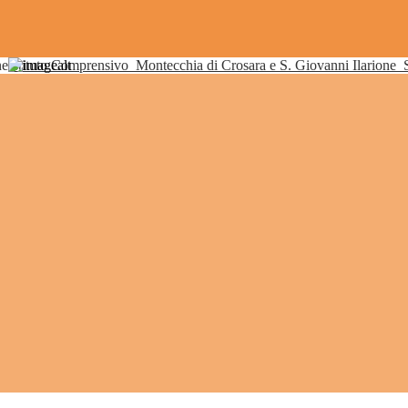
Istituto Comprensivo
Montecchia di Crosara e S. Giovanni Ilarione