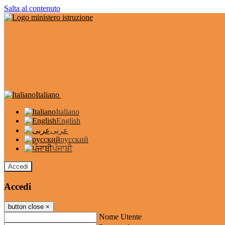
Salta al contenuto
Italiano
Italiano
English
عربى
русский
ਪੰਜਾਬੀ
Accedi
Accedi
button close
×
Nome Utente