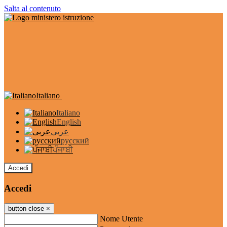
Salta al contenuto
Italiano
Italiano
English
عربى
русский
ਪੰਜਾਬੀ
Accedi
Accedi
button close
×
Nome Utente