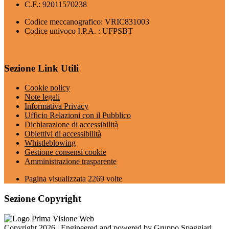
C.F.: 92011570238
Codice meccanografico: VRIC831003
Codice univoco I.P.A. : UFPSBT
Sezione Link Utili
Cookie policy
Note legali
Informativa Privacy
Ufficio Relazioni con il Pubblico
Dichiarazione di accessibilità
Obiettivi di accessibilità
Whistleblowing
Gestione consensi cookie
Amministrazione trasparente
Pagina visualizzata
2269
volte
Sezione Copyright
Copyright 2026 | Engineered and powered by Gruppo Spaggiari