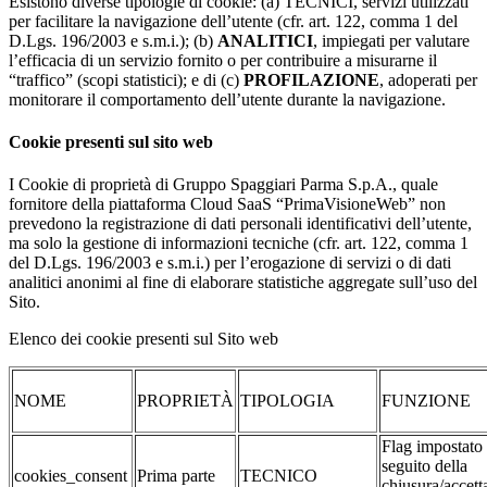
Esistono diverse tipologie di cookie: (a) TECNICI, servizi utilizzati
per facilitare la navigazione dell’utente (cfr. art. 122, comma 1 del
D.Lgs. 196/2003 e s.m.i.); (b)
ANALITICI
, impiegati per valutare
l’efficacia di un servizio fornito o per contribuire a misurarne il
“traffico” (scopi statistici); e di (c)
PROFILAZIONE
, adoperati per
monitorare il comportamento dell’utente durante la navigazione.
Cookie presenti sul sito web
I Cookie di proprietà di Gruppo Spaggiari Parma S.p.A., quale
fornitore della piattaforma Cloud SaaS “PrimaVisioneWeb” non
prevedono la registrazione di dati personali identificativi dell’utente,
ma solo la gestione di informazioni tecniche (cfr. art. 122, comma 1
del D.Lgs. 196/2003 e s.m.i.) per l’erogazione di servizi o di dati
analitici anonimi al fine di elaborare statistiche aggregate sull’uso del
Sito.
Elenco dei cookie presenti sul Sito web
NOME
PROPRIETÀ
TIPOLOGIA
FUNZIONE
Flag impostato
seguito della
cookies_consent
Prima parte
TECNICO
chiusura/accett