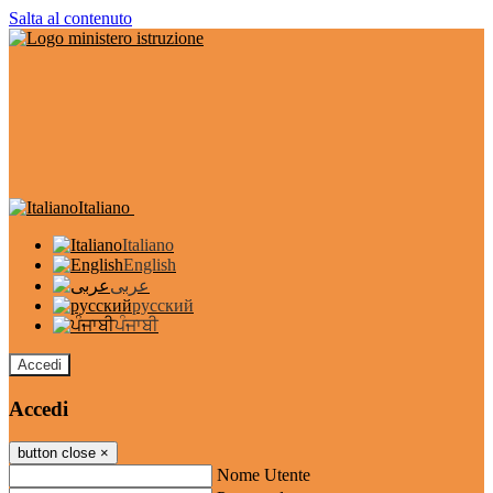
Salta al contenuto
Italiano
Italiano
English
عربى
русский
ਪੰਜਾਬੀ
Accedi
Accedi
button close
×
Nome Utente