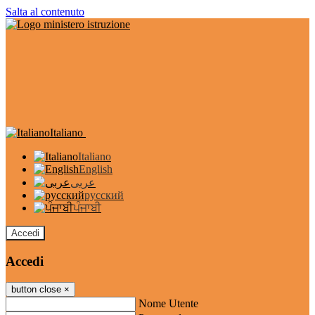
Salta al contenuto
Italiano
Italiano
English
عربى
русский
ਪੰਜਾਬੀ
Accedi
Accedi
button close
×
Nome Utente