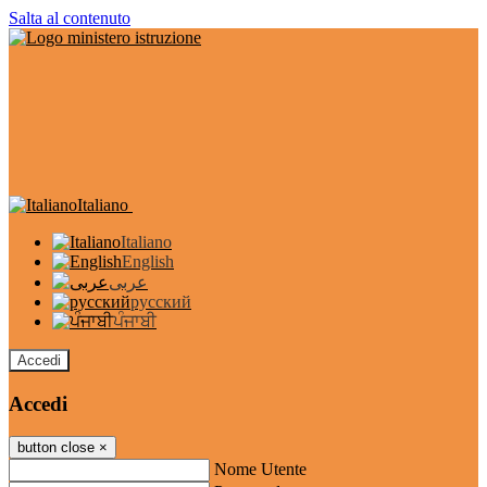
Salta al contenuto
Italiano
Italiano
English
عربى
русский
ਪੰਜਾਬੀ
Accedi
Accedi
button close
×
Nome Utente