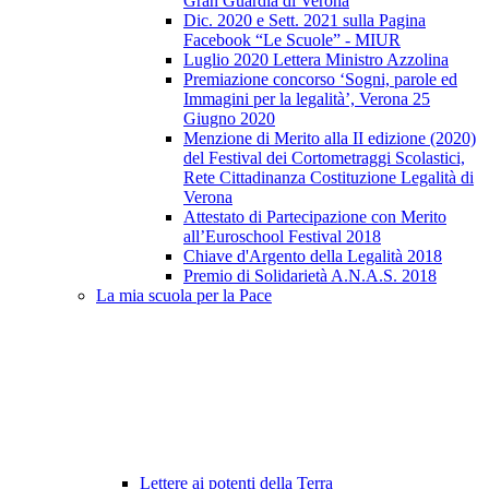
Gran Guardia di Verona
Dic. 2020 e Sett. 2021 sulla Pagina
Facebook “Le Scuole” - MIUR
Luglio 2020 Lettera Ministro Azzolina
Premiazione concorso ‘Sogni, parole ed
Immagini per la legalità’, Verona 25
Giugno 2020
Menzione di Merito alla II edizione (2020)
del Festival dei Cortometraggi Scolastici,
Rete Cittadinanza Costituzione Legalità di
Verona
Attestato di Partecipazione con Merito
all’Euroschool Festival 2018
Chiave d'Argento della Legalità 2018
Premio di Solidarietà A.N.A.S. 2018
La mia scuola per la Pace
Lettere ai potenti della Terra