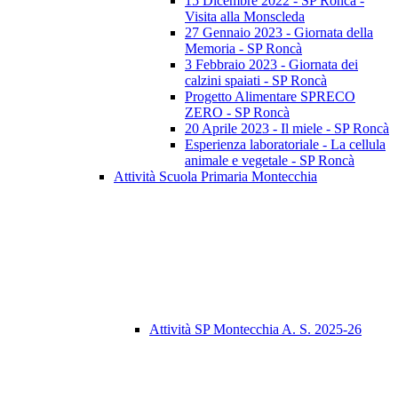
15 Dicembre 2022 - SP Roncà -
Visita alla Monscleda
27 Gennaio 2023 - Giornata della
Memoria - SP Roncà
3 Febbraio 2023 - Giornata dei
calzini spaiati - SP Roncà
Progetto Alimentare SPRECO
ZERO - SP Roncà
20 Aprile 2023 - Il miele - SP Roncà
Esperienza laboratoriale - La cellula
animale e vegetale - SP Roncà
Attività Scuola Primaria Montecchia
Attività SP Montecchia A. S. 2025-26