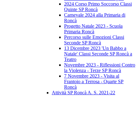
2024 Corso Primo Soccorso Classi
Quinte SP Roncà
Carnevale 2024 alla Primaria di
Roncà
Progetto Natale 2023 - Scuola
Primaria Roncà
Percorso sulle Emozioni Classi
Seconde SP Roncà
13 Dicembre 2023 'Un Babbo a
Natale' Classi Seconde SP Roncà a
Teatro
Novembre 2023 - Riflessioni Contro
la Violenza - Terze SP Roncà
7 Novembre 2023 - Visita al
Frantoio a Terrosa - Quarte SP
Roncà
Attività SP Roncà A. S. 2021-22