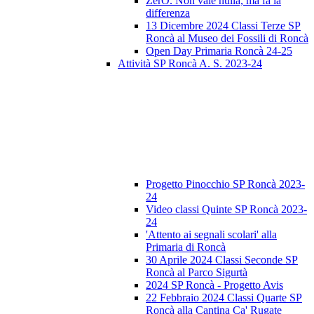
ZerO. Non vale nulla, ma fa la
differenza
13 Dicembre 2024 Classi Terze SP
Roncà al Museo dei Fossili di Roncà
Open Day Primaria Roncà 24-25
Attività SP Roncà A. S. 2023-24
Progetto Pinocchio SP Roncà 2023-
24
Video classi Quinte SP Roncà 2023-
24
'Attento ai segnali scolari' alla
Primaria di Roncà
30 Aprile 2024 Classi Seconde SP
Roncà al Parco Sigurtà
2024 SP Roncà - Progetto Avis
22 Febbraio 2024 Classi Quarte SP
Roncà alla Cantina Ca' Rugate