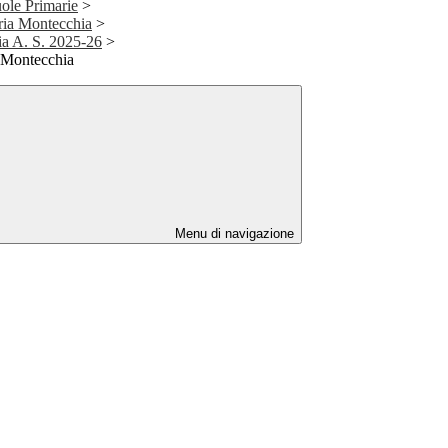
uole Primarie
>
aria Montecchia
>
ia A. S. 2025-26
>
 Montecchia
Menu di navigazione