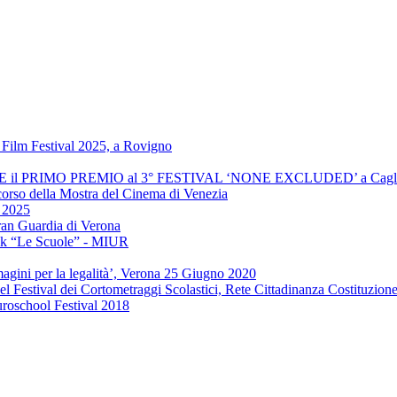
Film Festival 2025, a Rovigno
INCE il PRIMO PREMIO al 3° FESTIVAL ‘NONE EXCLUDED’ a Cagli
 corso della Mostra del Cinema di Venezia
" 2025
ran Guardia di Verona
ook “Le Scuole” - MIUR
agini per la legalità’, Verona 25 Giugno 2020
el Festival dei Cortometraggi Scolastici, Rete Cittadinanza Costituzion
uroschool Festival 2018