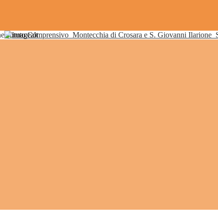
Istituto Comprensivo
Montecchia di Crosara e S. Giovanni Ilarione