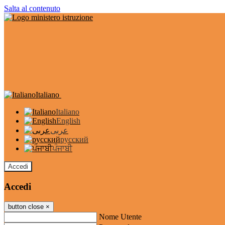
Salta al contenuto
Italiano
Italiano
English
عربى
русский
ਪੰਜਾਬੀ
Accedi
Accedi
button close
×
Nome Utente