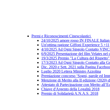
Premi e Riconoscimenti Cinescolastici
24/10/2025 amore rosso IN FINALE Italian 
Un'ottima ragione Giffoni Experience 5 +11
4/10/2025 Ad Ogni Singolo Contatto V
6/9/2025 Presentazione del film Velates nel
19/3/2025 Premio "La Cultura del Rispetto
17/3/2023 Ad Ogni Singolo Contatto alla G
Dic. 2020 e Sett. 2021 sulla Pagina Faceb
Luglio 2020 Lettera Ministro Azzolina
Premiazione concorso ‘Sogni, parole ed Imm
Menzione di Merito alla II edizione (2020) d
Attestato di Partecipazione con Merito all’E
Chiave d'Argento della Legalità 2018
Premio di Solidarietà A.N.A.S. 2018