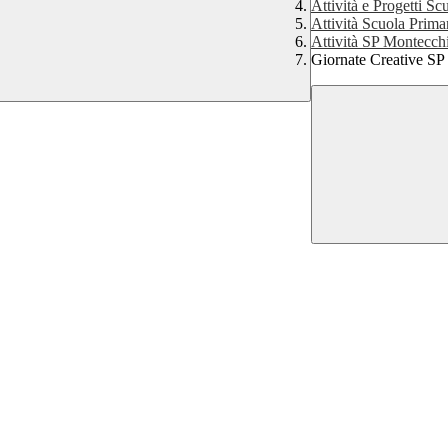
Attività e Progetti Sc
Attività Scuola Prim
Attività SP Montecch
Giornate Creative SP