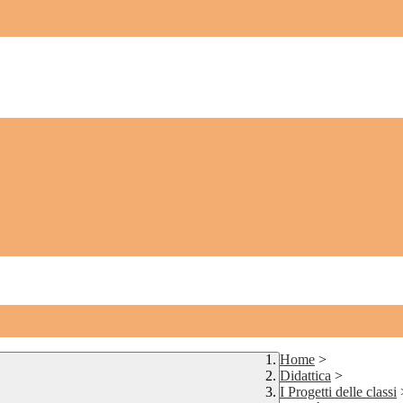
Home
>
Didattica
>
I Progetti delle classi