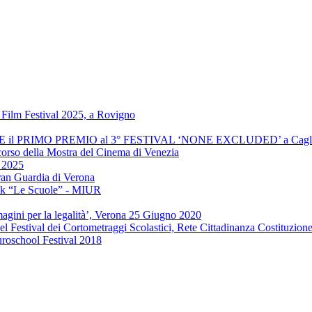
Film Festival 2025, a Rovigno
INCE il PRIMO PREMIO al 3° FESTIVAL ‘NONE EXCLUDED’ a Cagli
 corso della Mostra del Cinema di Venezia
" 2025
ran Guardia di Verona
ook “Le Scuole” - MIUR
agini per la legalità’, Verona 25 Giugno 2020
el Festival dei Cortometraggi Scolastici, Rete Cittadinanza Costituzion
uroschool Festival 2018