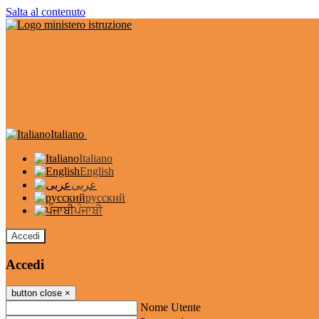
Salta al contenuto
Italiano
Italiano
English
عربى
русский
ਪੰਜਾਬੀ
Accedi
Accedi
button close
×
Nome Utente