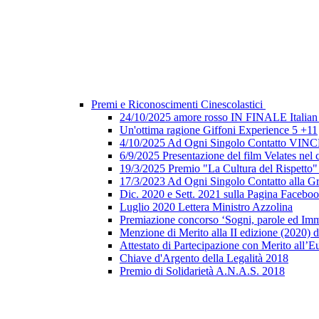
Premi e Riconoscimenti Cinescolastici
24/10/2025 amore rosso IN FINALE Italian 
Un'ottima ragione Giffoni Experience 5 +11
4/10/2025 Ad Ogni Singolo Contatto V
6/9/2025 Presentazione del film Velates nel
19/3/2025 Premio "La Cultura del Rispetto
17/3/2023 Ad Ogni Singolo Contatto alla G
Dic. 2020 e Sett. 2021 sulla Pagina Faceb
Luglio 2020 Lettera Ministro Azzolina
Premiazione concorso ‘Sogni, parole ed Imm
Menzione di Merito alla II edizione (2020) d
Attestato di Partecipazione con Merito all’E
Chiave d'Argento della Legalità 2018
Premio di Solidarietà A.N.A.S. 2018