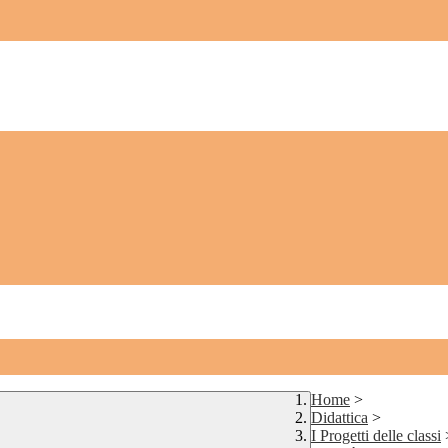
Home
>
Didattica
>
I Progetti delle classi