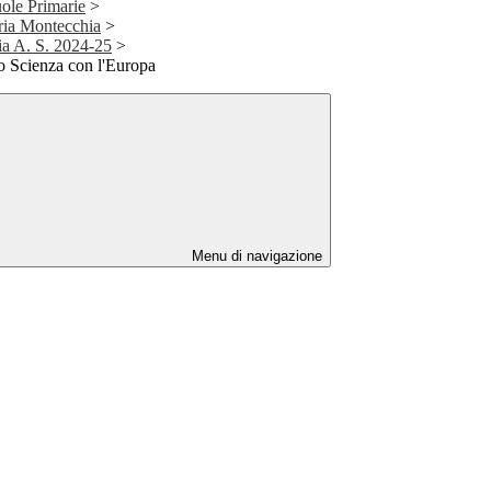
uole Primarie
>
aria Montecchia
>
ia A. S. 2024-25
>
Scienza con l'Europa
Menu di navigazione