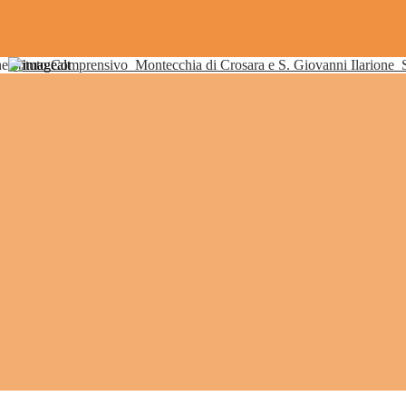
Istituto Comprensivo
Montecchia di Crosara e S. Giovanni Ilarione