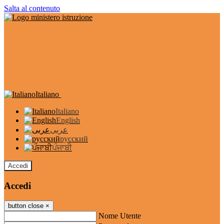
Salta al contenuto
Italiano
Italiano
English
عربى
русский
ਪੰਜਾਬੀ
Accedi
Accedi
button close
×
Nome Utente