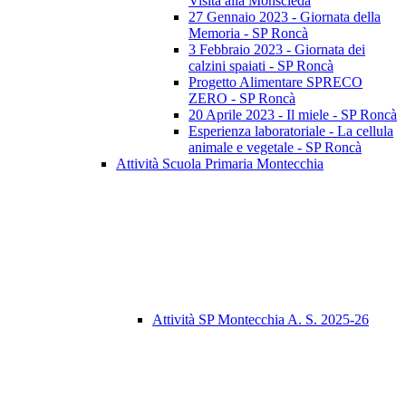
Visita alla Monscleda
27 Gennaio 2023 - Giornata della
Memoria - SP Roncà
3 Febbraio 2023 - Giornata dei
calzini spaiati - SP Roncà
Progetto Alimentare SPRECO
ZERO - SP Roncà
20 Aprile 2023 - Il miele - SP Roncà
Esperienza laboratoriale - La cellula
animale e vegetale - SP Roncà
Attività Scuola Primaria Montecchia
Attività SP Montecchia A. S. 2025-26