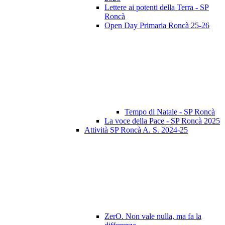
Lettere ai potenti della Terra - SP
Roncà
Open Day Primaria Roncà 25-26
Tempo di Natale - SP Roncà
La voce della Pace - SP Roncà 2025
Attività SP Roncà A. S. 2024-25
ZerO. Non vale nulla, ma fa la