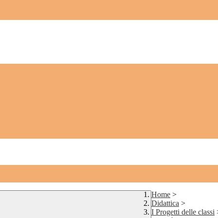
Home
>
Didattica
>
I Progetti delle classi