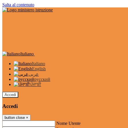
Salta al contenuto
Italiano
Italiano
English
عربى
русский
ਪੰਜਾਬੀ
Accedi
Accedi
button close
×
Nome Utente