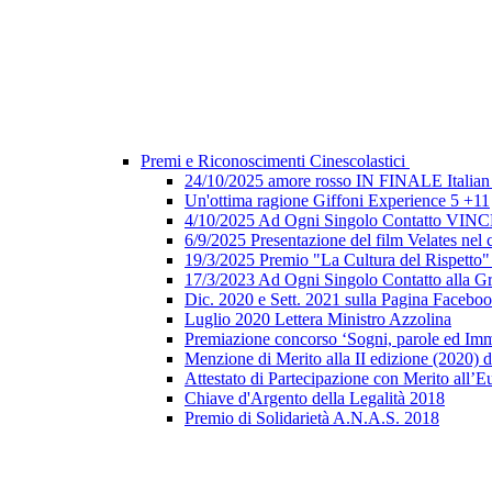
Premi e Riconoscimenti Cinescolastici
24/10/2025 amore rosso IN FINALE Italian 
Un'ottima ragione Giffoni Experience 5 +11
4/10/2025 Ad Ogni Singolo Contatto V
6/9/2025 Presentazione del film Velates nel
19/3/2025 Premio "La Cultura del Rispetto
17/3/2023 Ad Ogni Singolo Contatto alla G
Dic. 2020 e Sett. 2021 sulla Pagina Faceb
Luglio 2020 Lettera Ministro Azzolina
Premiazione concorso ‘Sogni, parole ed Imm
Menzione di Merito alla II edizione (2020) d
Attestato di Partecipazione con Merito all’E
Chiave d'Argento della Legalità 2018
Premio di Solidarietà A.N.A.S. 2018