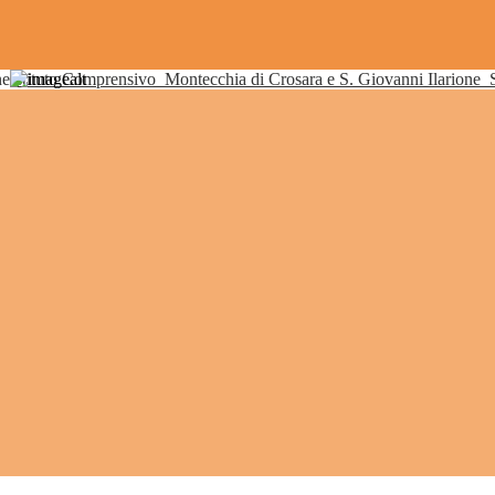
Istituto Comprensivo
Montecchia di Crosara e S. Giovanni Ilarione