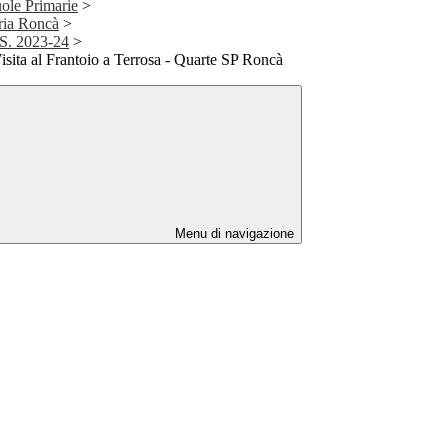
uole Primarie
>
aria Roncà
>
 S. 2023-24
>
sita al Frantoio a Terrosa - Quarte SP Roncà
Menu di navigazione