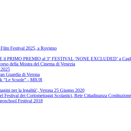
Film Festival 2025, a Rovigno
INCE il PRIMO PREMIO al 3° FESTIVAL ‘NONE EXCLUDED’ a Cagli
 corso della Mostra del Cinema di Venezia
" 2025
ran Guardia di Verona
ook “Le Scuole” - MIUR
agini per la legalità’, Verona 25 Giugno 2020
el Festival dei Cortometraggi Scolastici, Rete Cittadinanza Costituzion
uroschool Festival 2018