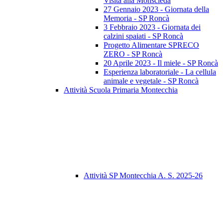
Visita alla Monscleda
27 Gennaio 2023 - Giornata della
Memoria - SP Roncà
3 Febbraio 2023 - Giornata dei
calzini spaiati - SP Roncà
Progetto Alimentare SPRECO
ZERO - SP Roncà
20 Aprile 2023 - Il miele - SP Roncà
Esperienza laboratoriale - La cellula
animale e vegetale - SP Roncà
Attività Scuola Primaria Montecchia
Attività SP Montecchia A. S. 2025-26