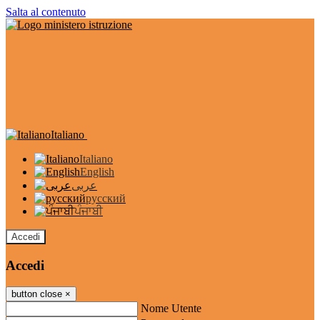
Salta al contenuto
Italiano
Italiano
English
عربى
русский
ਪੰਜਾਬੀ
Accedi
Accedi
button close
×
Nome Utente