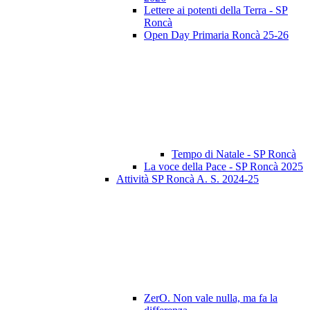
Lettere ai potenti della Terra - SP
Roncà
Open Day Primaria Roncà 25-26
Tempo di Natale - SP Roncà
La voce della Pace - SP Roncà 2025
Attività SP Roncà A. S. 2024-25
ZerO. Non vale nulla, ma fa la