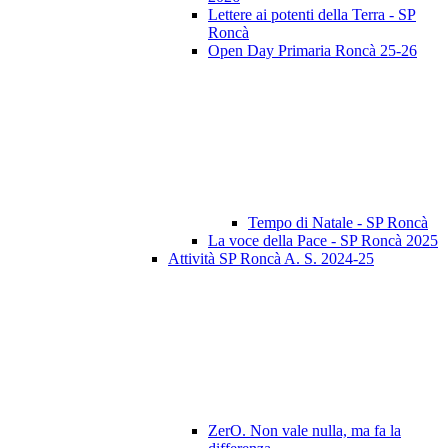
Lettere ai potenti della Terra - SP
Roncà
Open Day Primaria Roncà 25-26
Tempo di Natale - SP Roncà
La voce della Pace - SP Roncà 2025
Attività SP Roncà A. S. 2024-25
ZerO. Non vale nulla, ma fa la