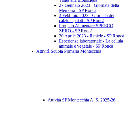
Visita alla Monscleda
27 Gennaio 2023 - Giornata della
Memoria - SP Roncà
3 Febbraio 2023 - Giornata dei
calzini spaiati - SP Roncà
Progetto Alimentare SPRECO
ZERO - SP Roncà
20 Aprile 2023 - Il miele - SP Roncà
Esperienza laboratoriale - La cellula
animale e vegetale - SP Roncà
Attività Scuola Primaria Montecchia
Attività SP Montecchia A. S. 2025-26