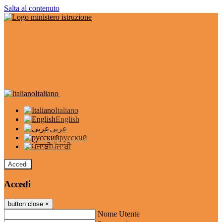
Salta al contenuto
Italiano
Italiano
English
عربى
русский
ਪੰਜਾਬੀ
Accedi
Accedi
button close
×
Nome Utente