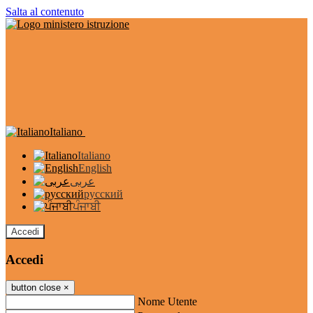
Salta al contenuto
Italiano
Italiano
English
عربى
русский
ਪੰਜਾਬੀ
Accedi
Accedi
button close
×
Nome Utente