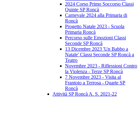
2024 Corso Primo Soccorso Classi
Quinte SP Roncà
Carnevale 2024 alla Primaria di
Roncà
Progetto Natale 2023 - Scuola
Primaria Roncà
Percorso sulle Emozioni Classi
Seconde SP Roncà
13 Dicembre 2023 'Un Babbo a
Natale' Classi Seconde SP Roncà a
Teatro
Novembre 2023 - Riflessioni Contro
la Violenza - Terze SP Roncà
7 Novembre 2023 - Visita al
Frantoio a Terrosa - Quarte SP
Roncà
Attività SP Roncà A. S. 2021-22