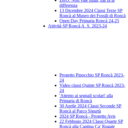
ZerO. Non vale nulla, ma fa la
differenza
13 Dicembre 2024 Classi Terze SP
Roncà al Museo dei Fossili di Roncà
Open Day Primaria Roncà 24-25
Attività SP Roncà A. S. 2023-24
Progetto Pinocchio SP Roncà 2023-
24
Video classi Quinte SP Roncà 2023-
24
'Attento ai segnali scolari' alla
Primaria di Roncà
30 Aprile 2024 Classi Seconde SP
Roncà al Parco Sigurtà
2024 SP Roncà - Progetto Avis
22 Febbraio 2024 Classi Quarte SP
Roncà alla Cantina Ca' Rugate