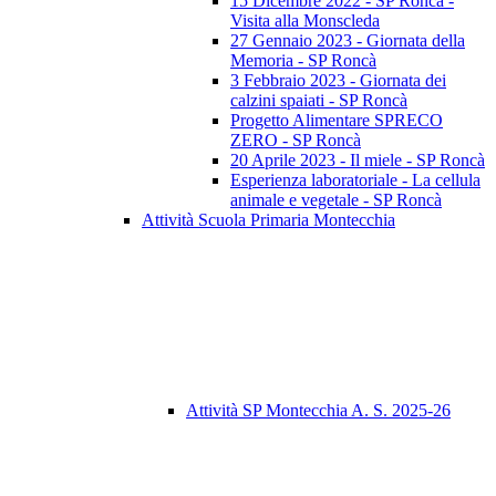
15 Dicembre 2022 - SP Roncà -
Visita alla Monscleda
27 Gennaio 2023 - Giornata della
Memoria - SP Roncà
3 Febbraio 2023 - Giornata dei
calzini spaiati - SP Roncà
Progetto Alimentare SPRECO
ZERO - SP Roncà
20 Aprile 2023 - Il miele - SP Roncà
Esperienza laboratoriale - La cellula
animale e vegetale - SP Roncà
Attività Scuola Primaria Montecchia
Attività SP Montecchia A. S. 2025-26