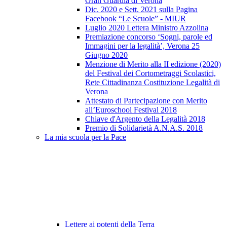
Gran Guardia di Verona
Dic. 2020 e Sett. 2021 sulla Pagina
Facebook “Le Scuole” - MIUR
Luglio 2020 Lettera Ministro Azzolina
Premiazione concorso ‘Sogni, parole ed
Immagini per la legalità’, Verona 25
Giugno 2020
Menzione di Merito alla II edizione (2020)
del Festival dei Cortometraggi Scolastici,
Rete Cittadinanza Costituzione Legalità di
Verona
Attestato di Partecipazione con Merito
all’Euroschool Festival 2018
Chiave d'Argento della Legalità 2018
Premio di Solidarietà A.N.A.S. 2018
La mia scuola per la Pace
Lettere ai potenti della Terra