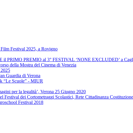
Film Festival 2025, a Rovigno
INCE il PRIMO PREMIO al 3° FESTIVAL ‘NONE EXCLUDED’ a Cagli
 corso della Mostra del Cinema di Venezia
" 2025
ran Guardia di Verona
ook “Le Scuole” - MIUR
agini per la legalità’, Verona 25 Giugno 2020
el Festival dei Cortometraggi Scolastici, Rete Cittadinanza Costituzion
uroschool Festival 2018