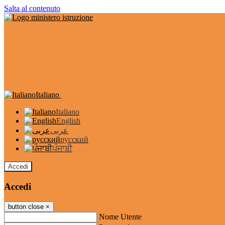
Salta al contenuto
Italiano
Italiano
English
عربى
русский
ਪੰਜਾਬੀ
Accedi
Accedi
button close
×
Nome Utente