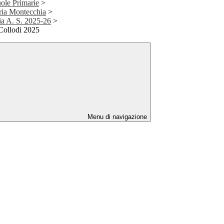
uole Primarie
>
aria Montecchia
>
ia A. S. 2025-26
>
Collodi 2025
Menu di navigazione