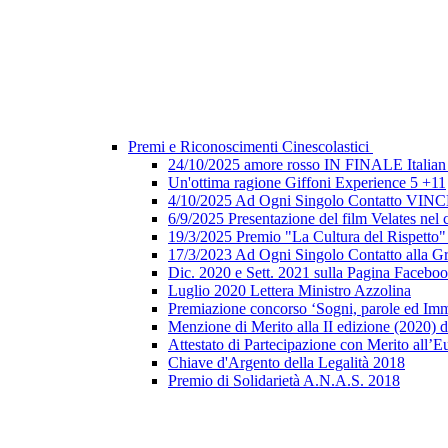
Premi e Riconoscimenti Cinescolastici
24/10/2025 amore rosso IN FINALE Italian 
Un'ottima ragione Giffoni Experience 5 +11
4/10/2025 Ad Ogni Singolo Contatto V
6/9/2025 Presentazione del film Velates nel
19/3/2025 Premio "La Cultura del Rispetto
17/3/2023 Ad Ogni Singolo Contatto alla G
Dic. 2020 e Sett. 2021 sulla Pagina Faceb
Luglio 2020 Lettera Ministro Azzolina
Premiazione concorso ‘Sogni, parole ed Imm
Menzione di Merito alla II edizione (2020) d
Attestato di Partecipazione con Merito all’E
Chiave d'Argento della Legalità 2018
Premio di Solidarietà A.N.A.S. 2018