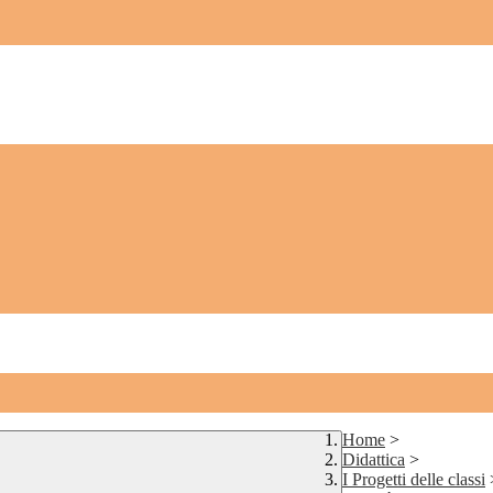
Home
>
Didattica
>
I Progetti delle classi