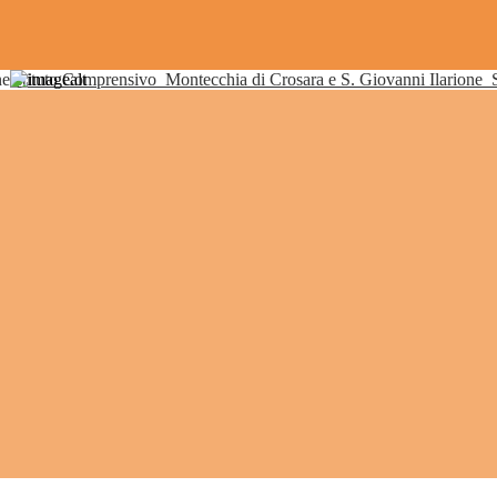
Istituto Comprensivo
Montecchia di Crosara e S. Giovanni Ilarione