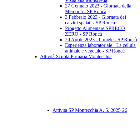
Visita alla Monscleda
27 Gennaio 2023 - Giornata della
Memoria - SP Roncà
3 Febbraio 2023 - Giornata dei
calzini spaiati - SP Roncà
Progetto Alimentare SPRECO
ZERO - SP Roncà
20 Aprile 2023 - Il miele - SP Roncà
Esperienza laboratoriale - La cellula
animale e vegetale - SP Roncà
Attività Scuola Primaria Montecchia
Attività SP Montecchia A. S. 2025-26