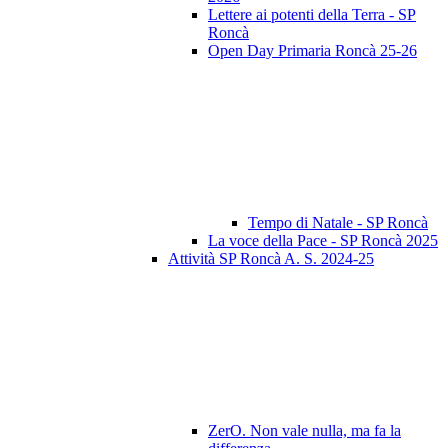
Lettere ai potenti della Terra - SP
Roncà
Open Day Primaria Roncà 25-26
Tempo di Natale - SP Roncà
La voce della Pace - SP Roncà 2025
Attività SP Roncà A. S. 2024-25
ZerO. Non vale nulla, ma fa la