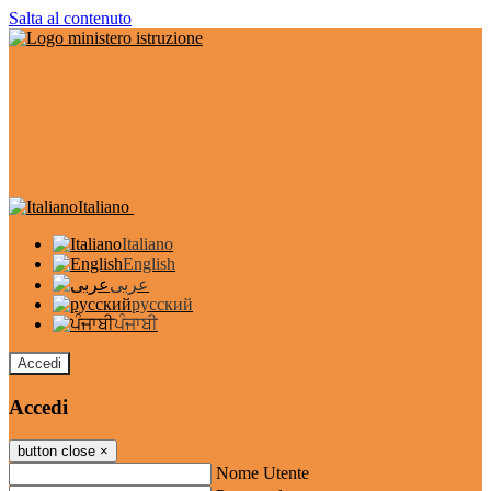
Salta al contenuto
Italiano
Italiano
English
عربى
русский
ਪੰਜਾਬੀ
Accedi
Accedi
button close
×
Nome Utente