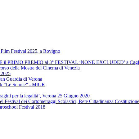
Film Festival 2025, a Rovigno
INCE il PRIMO PREMIO al 3° FESTIVAL ‘NONE EXCLUDED’ a Cagli
 corso della Mostra del Cinema di Venezia
" 2025
ran Guardia di Verona
ook “Le Scuole” - MIUR
agini per la legalità’, Verona 25 Giugno 2020
el Festival dei Cortometraggi Scolastici, Rete Cittadinanza Costituzion
uroschool Festival 2018