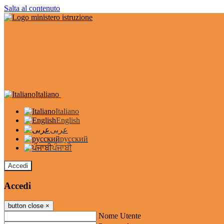
Salta al contenuto
Italiano
Italiano
English
عربى
русский
ਪੰਜਾਬੀ
Accedi
Accedi
button close
×
Nome Utente