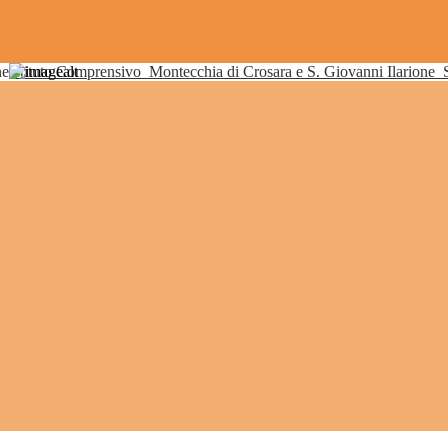
Istituto Comprensivo
Montecchia di Crosara e S. Giovanni Ilarione