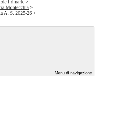
uole Primarie
>
aria Montecchia
>
ia A. S. 2025-26
>
Menu di navigazione