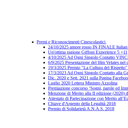
Premi e Riconoscimenti Cinescolastici
24/10/2025 amore rosso IN FINALE Italian 
Un'ottima ragione Giffoni Experience 5 +11
4/10/2025 Ad Ogni Singolo Contatto V
6/9/2025 Presentazione del film Velates nel
19/3/2025 Premio "La Cultura del Rispetto
17/3/2023 Ad Ogni Singolo Contatto alla G
Dic. 2020 e Sett. 2021 sulla Pagina Faceb
Luglio 2020 Lettera Ministro Azzolina
Premiazione concorso ‘Sogni, parole ed Imm
Menzione di Merito alla II edizione (2020) d
Attestato di Partecipazione con Merito all’E
Chiave d'Argento della Legalità 2018
Premio di Solidarietà A.N.A.S. 2018