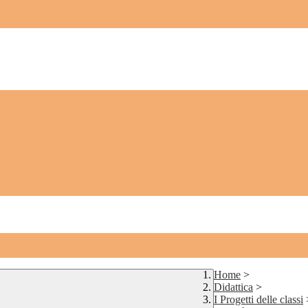
Home
>
Didattica
>
I Progetti delle classi