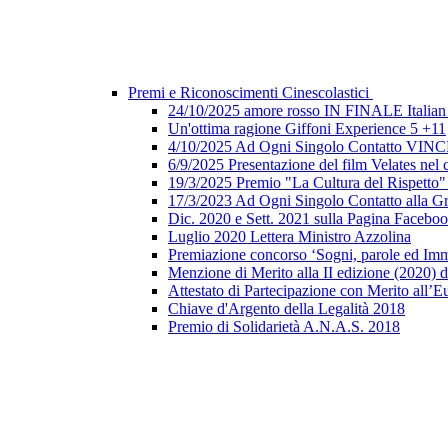
Premi e Riconoscimenti Cinescolastici
24/10/2025 amore rosso IN FINALE Italian 
Un'ottima ragione Giffoni Experience 5 +11
4/10/2025 Ad Ogni Singolo Contatto V
6/9/2025 Presentazione del film Velates nel
19/3/2025 Premio "La Cultura del Rispetto
17/3/2023 Ad Ogni Singolo Contatto alla G
Dic. 2020 e Sett. 2021 sulla Pagina Faceb
Luglio 2020 Lettera Ministro Azzolina
Premiazione concorso ‘Sogni, parole ed Imm
Menzione di Merito alla II edizione (2020) d
Attestato di Partecipazione con Merito all’E
Chiave d'Argento della Legalità 2018
Premio di Solidarietà A.N.A.S. 2018