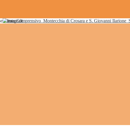
Istituto Comprensivo
Montecchia di Crosara e S. Giovanni Ilarione