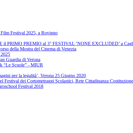
Film Festival 2025, a Rovigno
INCE il PRIMO PREMIO al 3° FESTIVAL ‘NONE EXCLUDED’ a Cagli
 corso della Mostra del Cinema di Venezia
" 2025
ran Guardia di Verona
ook “Le Scuole” - MIUR
agini per la legalità’, Verona 25 Giugno 2020
el Festival dei Cortometraggi Scolastici, Rete Cittadinanza Costituzion
uroschool Festival 2018