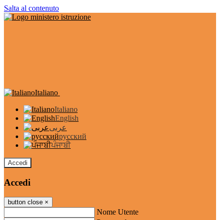
Salta al contenuto
Italiano
Italiano
English
عربى
русский
ਪੰਜਾਬੀ
Accedi
Accedi
button close
×
Nome Utente