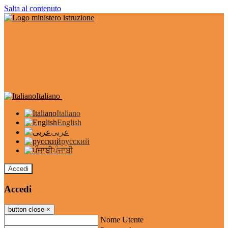
Salta al contenuto
Italiano
Italiano
English
عربى
русский
ਪੰਜਾਬੀ
Accedi
Accedi
button close
×
Nome Utente