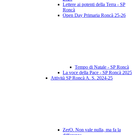
Lettere ai potenti della Terra - SP
Roncà
Open Day Primaria Roncà 25-26
Tempo di Natale - SP Roncà
La voce della Pace - SP Roncà 2025
Attività SP Roncà A. S. 2024-25
ZerO. Non vale nulla, ma fa la