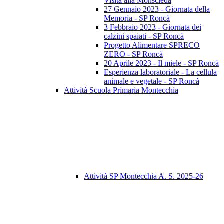
Visita alla Monscleda
27 Gennaio 2023 - Giornata della
Memoria - SP Roncà
3 Febbraio 2023 - Giornata dei
calzini spaiati - SP Roncà
Progetto Alimentare SPRECO
ZERO - SP Roncà
20 Aprile 2023 - Il miele - SP Roncà
Esperienza laboratoriale - La cellula
animale e vegetale - SP Roncà
Attività Scuola Primaria Montecchia
Attività SP Montecchia A. S. 2025-26