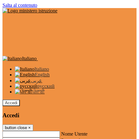
Salta al contenuto
Italiano
Italiano
English
عربى
русский
ਪੰਜਾਬੀ
Accedi
Accedi
button close
×
Nome Utente