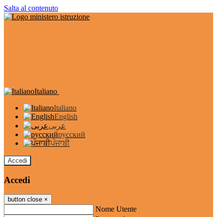
Salta al contenuto
Italiano
Italiano
English
عربى
русский
ਪੰਜਾਬੀ
Accedi
Accedi
button close
×
Nome Utente