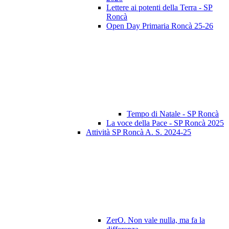
Lettere ai potenti della Terra - SP
Roncà
Open Day Primaria Roncà 25-26
Tempo di Natale - SP Roncà
La voce della Pace - SP Roncà 2025
Attività SP Roncà A. S. 2024-25
ZerO. Non vale nulla, ma fa la