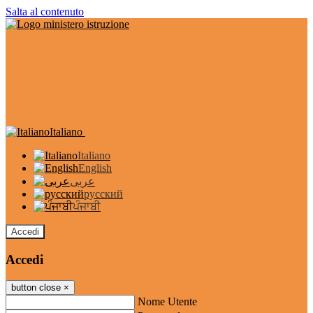
Salta al contenuto
Italiano
Italiano
English
عربى
русский
ਪੰਜਾਬੀ
Accedi
Accedi
button close
×
Nome Utente