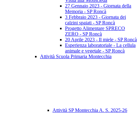
Visita alla Monscleda
27 Gennaio 2023 - Giornata della
Memoria - SP Roncà
3 Febbraio 2023 - Giornata dei
calzini spaiati - SP Roncà
Progetto Alimentare SPRECO
ZERO - SP Roncà
20 Aprile 2023 - Il miele - SP Roncà
Esperienza laboratoriale - La cellula
animale e vegetale - SP Roncà
Attività Scuola Primaria Montecchia
Attività SP Montecchia A. S. 2025-26