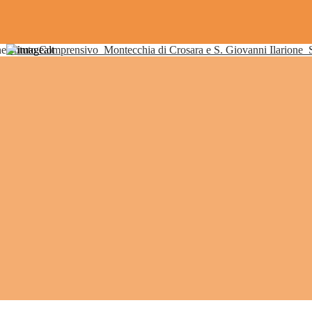
Istituto Comprensivo
Montecchia di Crosara e S. Giovanni Ilarione