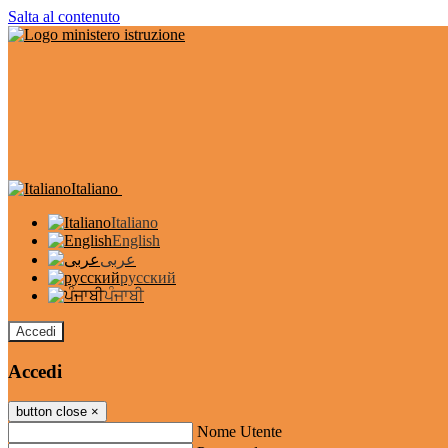
Salta al contenuto
Italiano
Italiano
English
عربى
русский
ਪੰਜਾਬੀ
Accedi
Accedi
button close
×
Nome Utente