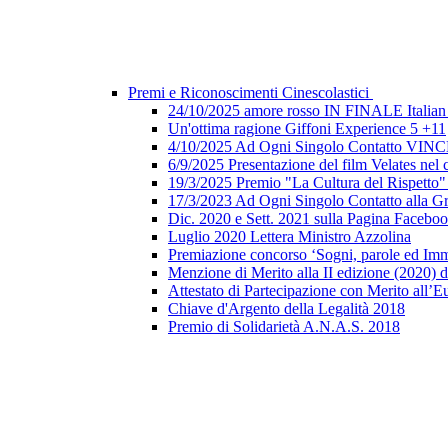
Premi e Riconoscimenti Cinescolastici
24/10/2025 amore rosso IN FINALE Italian 
Un'ottima ragione Giffoni Experience 5 +11
4/10/2025 Ad Ogni Singolo Contatto V
6/9/2025 Presentazione del film Velates nel
19/3/2025 Premio "La Cultura del Rispetto
17/3/2023 Ad Ogni Singolo Contatto alla G
Dic. 2020 e Sett. 2021 sulla Pagina Faceb
Luglio 2020 Lettera Ministro Azzolina
Premiazione concorso ‘Sogni, parole ed Imm
Menzione di Merito alla II edizione (2020) d
Attestato di Partecipazione con Merito all’E
Chiave d'Argento della Legalità 2018
Premio di Solidarietà A.N.A.S. 2018