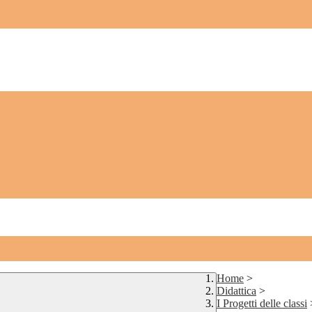
Home
>
Didattica
>
I Progetti delle classi