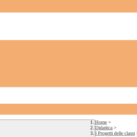
Home
>
Didattica
>
I Progetti delle classi