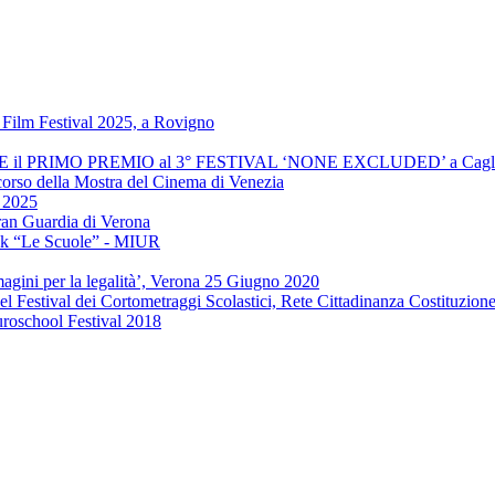
Film Festival 2025, a Rovigno
INCE il PRIMO PREMIO al 3° FESTIVAL ‘NONE EXCLUDED’ a Cagli
 corso della Mostra del Cinema di Venezia
" 2025
ran Guardia di Verona
ook “Le Scuole” - MIUR
agini per la legalità’, Verona 25 Giugno 2020
el Festival dei Cortometraggi Scolastici, Rete Cittadinanza Costituzion
uroschool Festival 2018