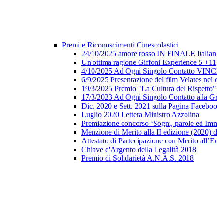
Premi e Riconoscimenti Cinescolastici
24/10/2025 amore rosso IN FINALE Italian 
Un'ottima ragione Giffoni Experience 5 +11
4/10/2025 Ad Ogni Singolo Contatto V
6/9/2025 Presentazione del film Velates nel
19/3/2025 Premio "La Cultura del Rispetto
17/3/2023 Ad Ogni Singolo Contatto alla G
Dic. 2020 e Sett. 2021 sulla Pagina Faceb
Luglio 2020 Lettera Ministro Azzolina
Premiazione concorso ‘Sogni, parole ed Imm
Menzione di Merito alla II edizione (2020) d
Attestato di Partecipazione con Merito all’E
Chiave d'Argento della Legalità 2018
Premio di Solidarietà A.N.A.S. 2018