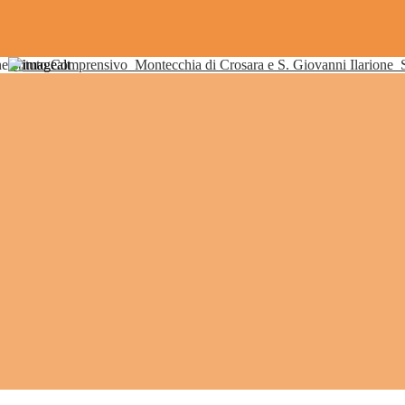
Istituto Comprensivo
Montecchia di Crosara e S. Giovanni Ilarione