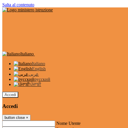
Salta al contenuto
Italiano
Italiano
English
عربى
русский
ਪੰਜਾਬੀ
Accedi
Accedi
button close
×
Nome Utente