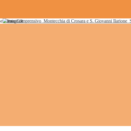
Istituto Comprensivo
Montecchia di Crosara e S. Giovanni Ilarione