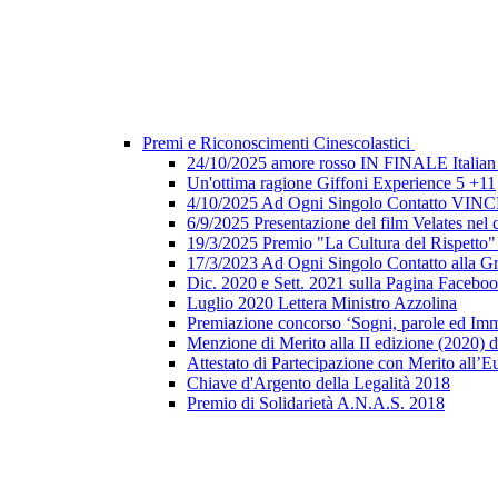
Premi e Riconoscimenti Cinescolastici
24/10/2025 amore rosso IN FINALE Italian 
Un'ottima ragione Giffoni Experience 5 +11
4/10/2025 Ad Ogni Singolo Contatto V
6/9/2025 Presentazione del film Velates nel
19/3/2025 Premio "La Cultura del Rispetto
17/3/2023 Ad Ogni Singolo Contatto alla G
Dic. 2020 e Sett. 2021 sulla Pagina Faceb
Luglio 2020 Lettera Ministro Azzolina
Premiazione concorso ‘Sogni, parole ed Imm
Menzione di Merito alla II edizione (2020) d
Attestato di Partecipazione con Merito all’E
Chiave d'Argento della Legalità 2018
Premio di Solidarietà A.N.A.S. 2018