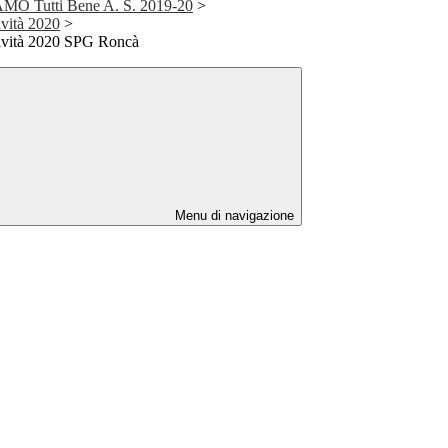
iAMO Tutti Bene A. S. 2019-20
>
ività 2020
>
tività 2020 SPG Roncà
Menu di navigazione