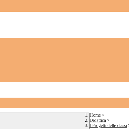
Home
>
Didattica
>
I Progetti delle classi