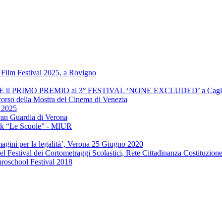
Film Festival 2025, a Rovigno
INCE il PRIMO PREMIO al 3° FESTIVAL ‘NONE EXCLUDED’ a Cagli
 corso della Mostra del Cinema di Venezia
" 2025
ran Guardia di Verona
ook “Le Scuole” - MIUR
agini per la legalità’, Verona 25 Giugno 2020
el Festival dei Cortometraggi Scolastici, Rete Cittadinanza Costituzion
uroschool Festival 2018