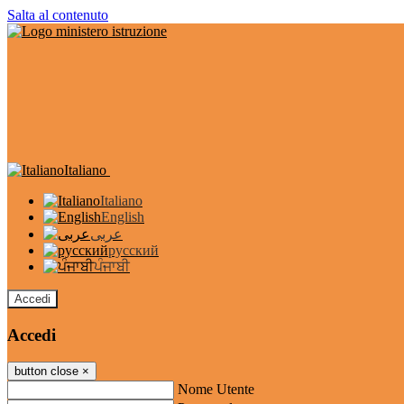
Salta al contenuto
Italiano
Italiano
English
عربى
русский
ਪੰਜਾਬੀ
Accedi
Accedi
button close
×
Nome Utente