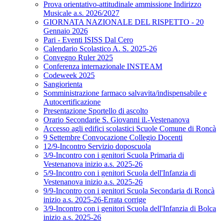
Prova orientativo-attitudinale ammissione Indirizzo
Musicale a.s. 2026/2027
GIORNATA NAZIONALE DEL RISPETTO - 20
Gennaio 2026
Pari - Eventi ISISS Dal Cero
Calendario Scolastico A. S. 2025-26
Convegno Ruler 2025
Conferenza internazionale INSTEAM
Codeweek 2025
Sangiorienta
Somministrazione farmaco salvavita/indispensabile e
Autocertificazione
Presentazione Sportello di ascolto
Orario Secondarie S. Giovanni il.-Vestenanova
Accesso agli edifici scolastici Scuole Comune di Roncà
9 Settembre Convocazione Collegio Docenti
12/9-Incontro Servizio doposcuola
3/9-Incontro con i genitori Scuola Primaria di
Vestenanova inizio a.s. 2025-26
5/9-Incontro con i genitori Scuola dell'Infanzia di
Vestenanova inizio a.s. 2025-26
9/9-Incontro con i genitori Scuola Secondaria di Roncà
inizio a.s. 2025-26-Errata corrige
3/9-Incontro con i genitori Scuola dell'Infanzia di Bolca
inizio a.s. 2025-26