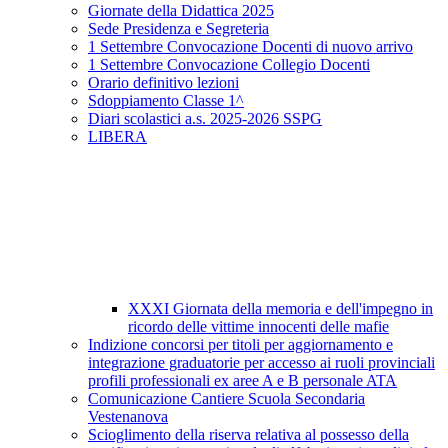
Giornate della Didattica 2025
Sede Presidenza e Segreteria
1 Settembre Convocazione Docenti di nuovo arrivo
1 Settembre Convocazione Collegio Docenti
Orario definitivo lezioni
Sdoppiamento Classe 1^
Diari scolastici a.s. 2025-2026 SSPG
LIBERA
XXXI Giornata della memoria e dell'impegno in
ricordo delle vittime innocenti delle mafie
Indizione concorsi per titoli per aggiornamento e
integrazione graduatorie per accesso ai ruoli provinciali
profili professionali ex aree A e B personale ATA
Comunicazione Cantiere Scuola Secondaria
Vestenanova
Scioglimento della riserva relativa al possesso della