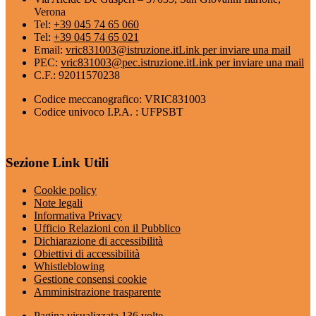
Verona
Tel:
+39 045 74 65 060
Tel:
+39 045 74 65 021
Email:
vric831003@istruzione.it
Link per inviare una mail
PEC:
vric831003@pec.istruzione.it
Link per inviare una mail
C.F.: 92011570238
Codice meccanografico: VRIC831003
Codice univoco I.P.A. : UFPSBT
Sezione Link Utili
Cookie policy
Note legali
Informativa Privacy
Ufficio Relazioni con il Pubblico
Dichiarazione di accessibilità
Obiettivi di accessibilità
Whistleblowing
Gestione consensi cookie
Amministrazione trasparente
Pagina visualizzata
136
volte