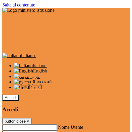
Salta al contenuto
Italiano
Italiano
English
عربى
русский
ਪੰਜਾਬੀ
Accedi
Accedi
button close
×
Nome Utente