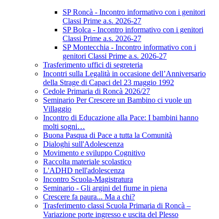
SP Roncà - Incontro informativo con i genitori
Classi Prime a.s. 2026-27
SP Bolca - Incontro informativo con i genitori
Classi Prime a.s. 2026-27
SP Montecchia - Incontro informativo con i
genitori Classi Prime a.s. 2026-27
Trasferimento uffici di segreteria
Incontri sulla Legalità in occasione dell’Anniversario
della Strage di Capaci del 23 maggio 1992
Cedole Primaria di Roncà 2026/27
Seminario Per Crescere un Bambino ci vuole un
Villaggio
Incontro di Educazione alla Pace: I bambini hanno
molti sogni…
Buona Pasqua di Pace a tutta la Comunità
Dialoghi sull'Adolescenza
Movimento e sviluppo Cognitivo
Raccolta materiale scolastico
L'ADHD nell'adolescenza
Incontro Scuola-Magistratura
Seminario - Gli argini del fiume in piena
Crescere fa paura... Ma a chi?
Trasferimento classi Scuola Primaria di Roncà –
Variazione porte ingresso e uscita del Plesso