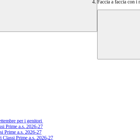
Faccia a faccia con i 
ettembre per i genitori
ssi Prime a.s. 2026-27
ssi Prime a.s. 2026-27
i Classi Prime a.s. 2026-27