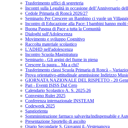
Trasferimento uffici di segreteria
Incontri sulla Legalità in occasione dell’Anniversario de
Cedole Primaria di Roncà 2026/27
Seminario Per Crescere un Bambino ci vuole un Villaggi
Incontro di Educazione alla Pace: I bambini hanno molt
Buona Pasqua di Pace a tutta la Comunità
Dialoghi sull'Adolescenza
Movimento e sviluppo Cognitivo
Raccolta materiale scolastico
L'ADHD nell'adolescenza
Incontro Scuola-Magistratura
Seminario - Gli argini del fiume in piena
Crescere fa paura... Ma a chi?
Trasferimento classi Scuola Primaria di Roncà – Variazion
Prova orientativo-attitudinale ammissione Indirizzo Musi
GIORNATA NAZIONALE DEL RISPETTO - 20 Genna
Pari - Eventi ISISS Dal Cero
Calendario Scolastico A. S. 2025-26
Convegno Ruler 2025
Conferenza internazionale INSTEAM
Codeweek 2025
Sangiorienta
Somministrazione farmaco salvavita/indispensabile e Auto
Presentazione Sportello di ascolto
Orario Secondarie S. Giovanni il.-Vestenanova