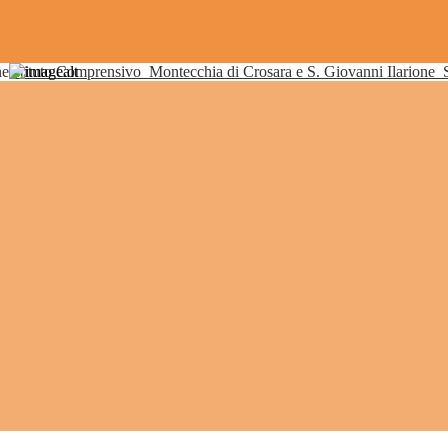
Istituto Comprensivo
Montecchia di Crosara e S. Giovanni Ilarione