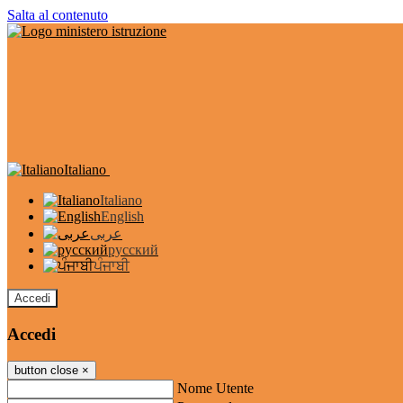
Salta al contenuto
Italiano
Italiano
English
عربى
русский
ਪੰਜਾਬੀ
Accedi
Accedi
button close
×
Nome Utente