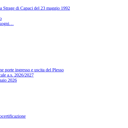
lla Strage di Capaci del 23 maggio 1992
o
i sogni…
e porte ingresso e uscita del Plesso
cale a.s. 2026/2027
io 2026
certificazione