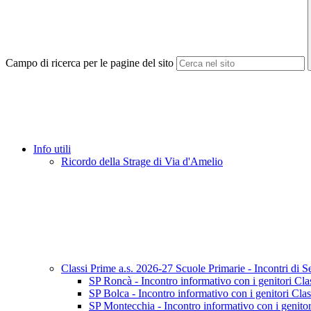
Campo di ricerca per le pagine del sito
Info utili
Ricordo della Strage di Via d'Amelio
Classi Prime a.s. 2026-27 Scuole Primarie - Incontri di S
SP Roncà - Incontro informativo con i genitori Cla
SP Bolca - Incontro informativo con i genitori Cla
SP Montecchia - Incontro informativo con i genitor