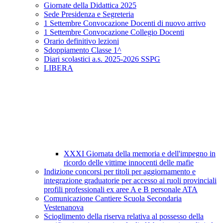
Giornate della Didattica 2025
Sede Presidenza e Segreteria
1 Settembre Convocazione Docenti di nuovo arrivo
1 Settembre Convocazione Collegio Docenti
Orario definitivo lezioni
Sdoppiamento Classe 1^
Diari scolastici a.s. 2025-2026 SSPG
LIBERA
XXXI Giornata della memoria e dell'impegno in
ricordo delle vittime innocenti delle mafie
Indizione concorsi per titoli per aggiornamento e
integrazione graduatorie per accesso ai ruoli provinciali
profili professionali ex aree A e B personale ATA
Comunicazione Cantiere Scuola Secondaria
Vestenanova
Scioglimento della riserva relativa al possesso della