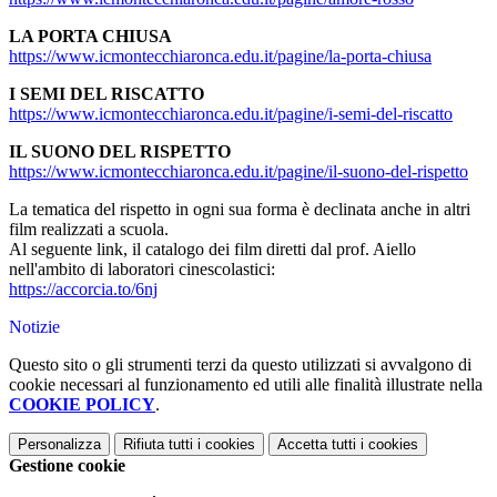
LA PORTA CHIUSA
https://www.icmontecchiaronca.edu.it/pagine/la-porta-chiusa
I SEMI DEL RISCATTO
https://www.icmontecchiaronca.edu.it/pagine/i-semi-del-riscatto
IL SUONO DEL RISPETTO
https://www.icmontecchiaronca.edu.it/pagine/il-suono-del-rispetto
La tematica del rispetto in ogni sua forma è declinata anche in altri
film realizzati a scuola.
Al seguente link, il catalogo dei film diretti dal prof. Aiello
nell'ambito di laboratori cinescolastici:
https://accorcia.to/6nj
Notizie
Questo sito o gli strumenti terzi da questo utilizzati si avvalgono di
cookie necessari al funzionamento ed utili alle finalità illustrate nella
COOKIE POLICY
.
Personalizza
Rifiuta tutti
i cookies
Accetta tutti
i cookies
Gestione cookie