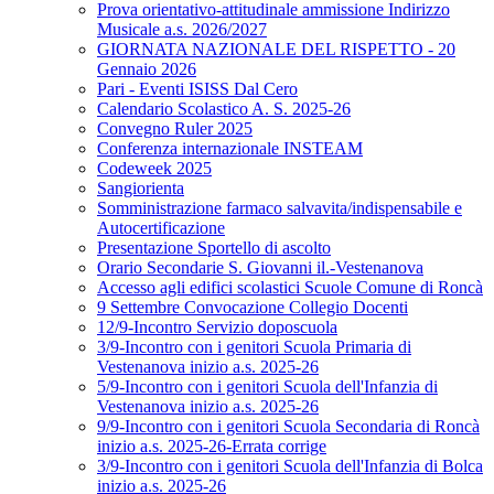
Prova orientativo-attitudinale ammissione Indirizzo
Musicale a.s. 2026/2027
GIORNATA NAZIONALE DEL RISPETTO - 20
Gennaio 2026
Pari - Eventi ISISS Dal Cero
Calendario Scolastico A. S. 2025-26
Convegno Ruler 2025
Conferenza internazionale INSTEAM
Codeweek 2025
Sangiorienta
Somministrazione farmaco salvavita/indispensabile e
Autocertificazione
Presentazione Sportello di ascolto
Orario Secondarie S. Giovanni il.-Vestenanova
Accesso agli edifici scolastici Scuole Comune di Roncà
9 Settembre Convocazione Collegio Docenti
12/9-Incontro Servizio doposcuola
3/9-Incontro con i genitori Scuola Primaria di
Vestenanova inizio a.s. 2025-26
5/9-Incontro con i genitori Scuola dell'Infanzia di
Vestenanova inizio a.s. 2025-26
9/9-Incontro con i genitori Scuola Secondaria di Roncà
inizio a.s. 2025-26-Errata corrige
3/9-Incontro con i genitori Scuola dell'Infanzia di Bolca
inizio a.s. 2025-26