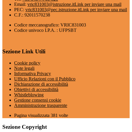
Email:
vric831003@istruzione.it
Link per inviare una mail
PEC:
vric831003@pec.istruzione.it
Link per inviare una mail
C.F.: 92011570238
Codice meccanografico: VRIC831003
Codice univoco I.P.A. : UFPSBT
Sezione Link Utili
Cookie policy
Note legali
Informativa Privacy
Ufficio Relazioni con il Pubblico
Dichiarazione di accessibilità
Obiettivi di accessibilità
Whistleblowing
Gestione consensi cookie
Amministrazione trasparente
Pagina visualizzata
381
volte
Sezione Copyright