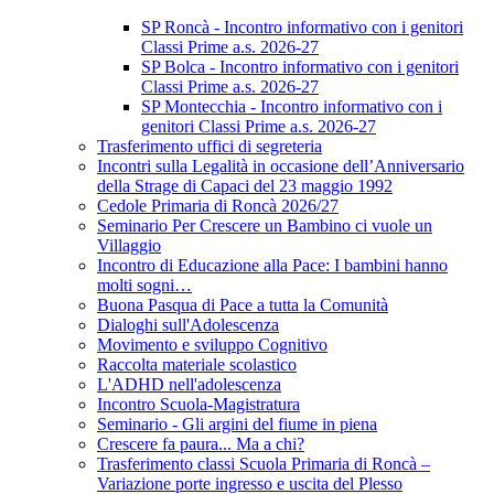
SP Roncà - Incontro informativo con i genitori
Classi Prime a.s. 2026-27
SP Bolca - Incontro informativo con i genitori
Classi Prime a.s. 2026-27
SP Montecchia - Incontro informativo con i
genitori Classi Prime a.s. 2026-27
Trasferimento uffici di segreteria
Incontri sulla Legalità in occasione dell’Anniversario
della Strage di Capaci del 23 maggio 1992
Cedole Primaria di Roncà 2026/27
Seminario Per Crescere un Bambino ci vuole un
Villaggio
Incontro di Educazione alla Pace: I bambini hanno
molti sogni…
Buona Pasqua di Pace a tutta la Comunità
Dialoghi sull'Adolescenza
Movimento e sviluppo Cognitivo
Raccolta materiale scolastico
L'ADHD nell'adolescenza
Incontro Scuola-Magistratura
Seminario - Gli argini del fiume in piena
Crescere fa paura... Ma a chi?
Trasferimento classi Scuola Primaria di Roncà –
Variazione porte ingresso e uscita del Plesso