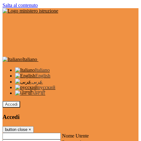
Salta al contenuto
Italiano
Italiano
English
عربى
русский
ਪੰਜਾਬੀ
Accedi
Accedi
button close
×
Nome Utente