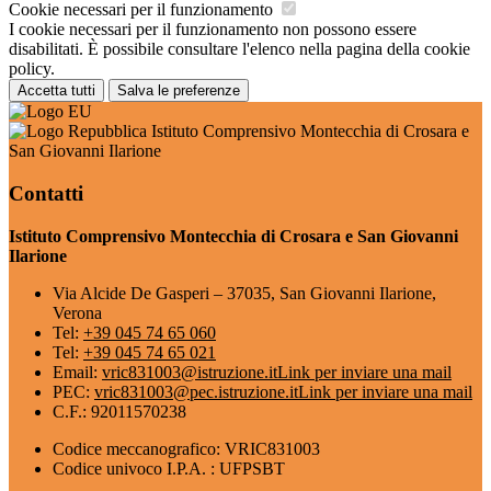
Cookie necessari per il funzionamento
I cookie necessari per il funzionamento non possono essere
disabilitati. È possibile consultare l'elenco nella pagina della cookie
policy.
Accetta tutti
Salva le preferenze
Istituto Comprensivo Montecchia di Crosara e
San Giovanni Ilarione
Contatti
Istituto Comprensivo Montecchia di Crosara e San Giovanni
Ilarione
Via Alcide De Gasperi – 37035, San Giovanni Ilarione,
Verona
Tel:
+39 045 74 65 060
Tel:
+39 045 74 65 021
Email:
vric831003@istruzione.it
Link per inviare una mail
PEC:
vric831003@pec.istruzione.it
Link per inviare una mail
C.F.: 92011570238
Codice meccanografico: VRIC831003
Codice univoco I.P.A. : UFPSBT