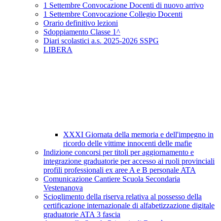
1 Settembre Convocazione Docenti di nuovo arrivo
1 Settembre Convocazione Collegio Docenti
Orario definitivo lezioni
Sdoppiamento Classe 1^
Diari scolastici a.s. 2025-2026 SSPG
LIBERA
XXXI Giornata della memoria e dell'impegno in
ricordo delle vittime innocenti delle mafie
Indizione concorsi per titoli per aggiornamento e
integrazione graduatorie per accesso ai ruoli provinciali
profili professionali ex aree A e B personale ATA
Comunicazione Cantiere Scuola Secondaria
Vestenanova
Scioglimento della riserva relativa al possesso della
certificazione internazionale di alfabetizzazione digitale
graduatorie ATA 3 fascia