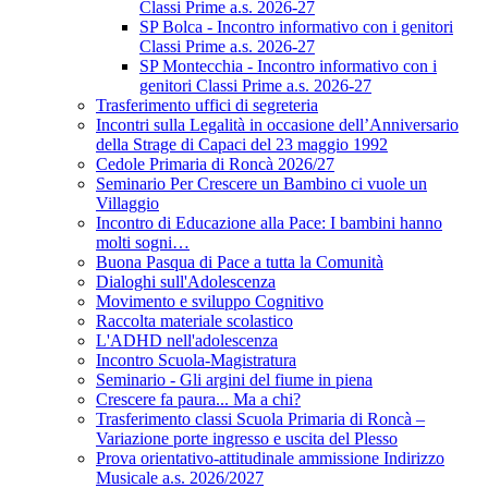
Classi Prime a.s. 2026-27
SP Bolca - Incontro informativo con i genitori
Classi Prime a.s. 2026-27
SP Montecchia - Incontro informativo con i
genitori Classi Prime a.s. 2026-27
Trasferimento uffici di segreteria
Incontri sulla Legalità in occasione dell’Anniversario
della Strage di Capaci del 23 maggio 1992
Cedole Primaria di Roncà 2026/27
Seminario Per Crescere un Bambino ci vuole un
Villaggio
Incontro di Educazione alla Pace: I bambini hanno
molti sogni…
Buona Pasqua di Pace a tutta la Comunità
Dialoghi sull'Adolescenza
Movimento e sviluppo Cognitivo
Raccolta materiale scolastico
L'ADHD nell'adolescenza
Incontro Scuola-Magistratura
Seminario - Gli argini del fiume in piena
Crescere fa paura... Ma a chi?
Trasferimento classi Scuola Primaria di Roncà –
Variazione porte ingresso e uscita del Plesso
Prova orientativo-attitudinale ammissione Indirizzo
Musicale a.s. 2026/2027