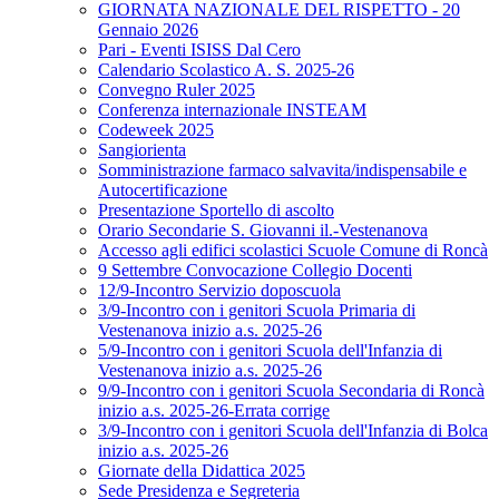
GIORNATA NAZIONALE DEL RISPETTO - 20
Gennaio 2026
Pari - Eventi ISISS Dal Cero
Calendario Scolastico A. S. 2025-26
Convegno Ruler 2025
Conferenza internazionale INSTEAM
Codeweek 2025
Sangiorienta
Somministrazione farmaco salvavita/indispensabile e
Autocertificazione
Presentazione Sportello di ascolto
Orario Secondarie S. Giovanni il.-Vestenanova
Accesso agli edifici scolastici Scuole Comune di Roncà
9 Settembre Convocazione Collegio Docenti
12/9-Incontro Servizio doposcuola
3/9-Incontro con i genitori Scuola Primaria di
Vestenanova inizio a.s. 2025-26
5/9-Incontro con i genitori Scuola dell'Infanzia di
Vestenanova inizio a.s. 2025-26
9/9-Incontro con i genitori Scuola Secondaria di Roncà
inizio a.s. 2025-26-Errata corrige
3/9-Incontro con i genitori Scuola dell'Infanzia di Bolca
inizio a.s. 2025-26
Giornate della Didattica 2025
Sede Presidenza e Segreteria