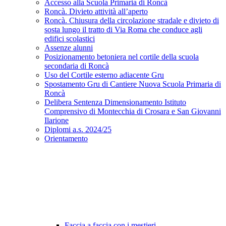
Accesso alla Scuola Primaria di Roncà
Roncà. Divieto attività all’aperto
Roncà. Chiusura della circolazione stradale e divieto di
sosta lungo il tratto di Via Roma che conduce agli
edifici scolastici
Assenze alunni
Posizionamento betoniera nel cortile della scuola
secondaria di Roncà
Uso del Cortile esterno adiacente Gru
Spostamento Gru di Cantiere Nuova Scuola Primaria di
Roncà
Delibera Sentenza Dimensionamento Istituto
Comprensivo di Montecchia di Crosara e San Giovanni
Ilarione
Diplomi a.s. 2024/25
Orientamento
Faccia a faccia con i mestieri