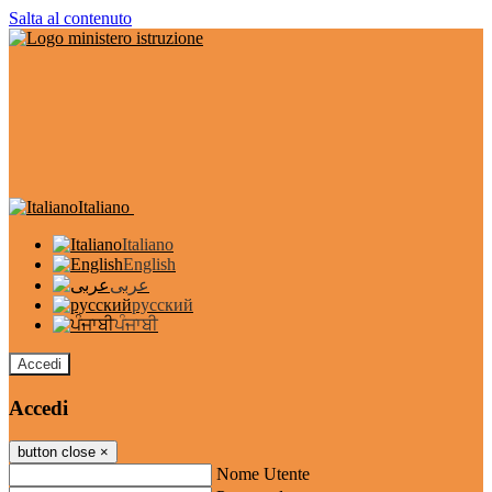
Salta al contenuto
Italiano
Italiano
English
عربى
русский
ਪੰਜਾਬੀ
Accedi
Accedi
button close
×
Nome Utente