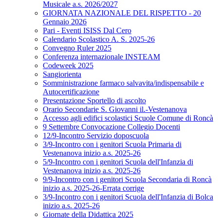
Musicale a.s. 2026/2027
GIORNATA NAZIONALE DEL RISPETTO - 20
Gennaio 2026
Pari - Eventi ISISS Dal Cero
Calendario Scolastico A. S. 2025-26
Convegno Ruler 2025
Conferenza internazionale INSTEAM
Codeweek 2025
Sangiorienta
Somministrazione farmaco salvavita/indispensabile e
Autocertificazione
Presentazione Sportello di ascolto
Orario Secondarie S. Giovanni il.-Vestenanova
Accesso agli edifici scolastici Scuole Comune di Roncà
9 Settembre Convocazione Collegio Docenti
12/9-Incontro Servizio doposcuola
3/9-Incontro con i genitori Scuola Primaria di
Vestenanova inizio a.s. 2025-26
5/9-Incontro con i genitori Scuola dell'Infanzia di
Vestenanova inizio a.s. 2025-26
9/9-Incontro con i genitori Scuola Secondaria di Roncà
inizio a.s. 2025-26-Errata corrige
3/9-Incontro con i genitori Scuola dell'Infanzia di Bolca
inizio a.s. 2025-26
Giornate della Didattica 2025