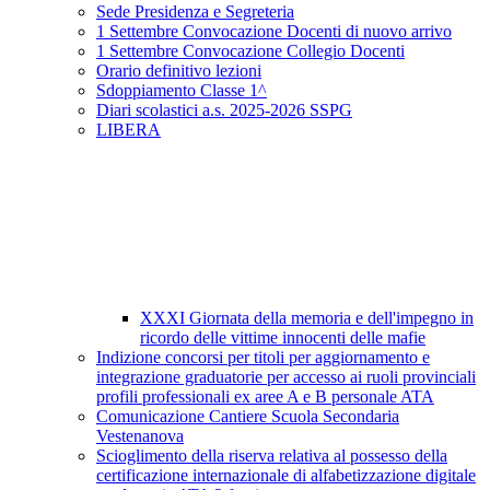
Sede Presidenza e Segreteria
1 Settembre Convocazione Docenti di nuovo arrivo
1 Settembre Convocazione Collegio Docenti
Orario definitivo lezioni
Sdoppiamento Classe 1^
Diari scolastici a.s. 2025-2026 SSPG
LIBERA
XXXI Giornata della memoria e dell'impegno in
ricordo delle vittime innocenti delle mafie
Indizione concorsi per titoli per aggiornamento e
integrazione graduatorie per accesso ai ruoli provinciali
profili professionali ex aree A e B personale ATA
Comunicazione Cantiere Scuola Secondaria
Vestenanova
Scioglimento della riserva relativa al possesso della
certificazione internazionale di alfabetizzazione digitale