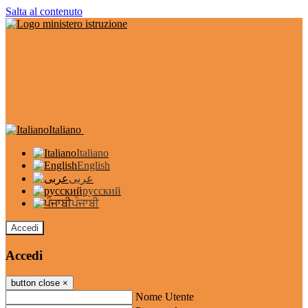
Salta al contenuto
Italiano
Italiano
English
عربى
русский
ਪੰਜਾਬੀ
Accedi
Accedi
button close
×
Nome Utente