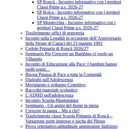
SP Roncà - Incontro informativo con i genitori
Classi Prime a.s. 2026-27
SP Bolca - Incontro informativo con i genitori
Classi Prime a.s. 2026-27
SP Montecchia - Incontro informativo con i
genitori Classi Prime a.s. 2026-27
Trasferimento uffici di segreteria
Incontri sulla Legalità in occasione dell’Anniversario
della Strage di Capaci del 23 maggio 1992
Cedole Primaria di Roncà 2026/27
Seminario Per Crescere un Bambino ci vuole un
Villaggio
Incontro di Educazione alla Pace: I bambini hanno
molti sogni…
Buona Pasqua di Pace a tutta la Comunità
Dialoghi sull'Adolescenza
Movimento e sviluppo Cognitivo
Raccolta materiale scolastico
L'ADHD nell'adolescenza
Incontro Scuola-Magistratura
Seminario - Gli argini del fiume in piena
Crescere fa paura... Ma a chi?
Trasferimento classi Scuola Primaria di Roncà –
Variazione porte ingresso e uscita del Plesso
Prova orientativo-attitudinale ammissione Indirizzo