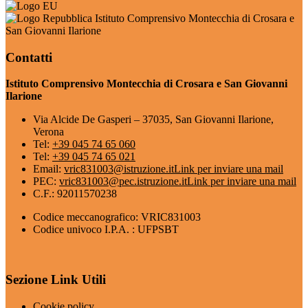
Istituto Comprensivo Montecchia di Crosara e
San Giovanni Ilarione
Contatti
Istituto Comprensivo Montecchia di Crosara e San Giovanni
Ilarione
Via Alcide De Gasperi – 37035, San Giovanni Ilarione,
Verona
Tel:
+39 045 74 65 060
Tel:
+39 045 74 65 021
Email:
vric831003@istruzione.it
Link per inviare una mail
PEC:
vric831003@pec.istruzione.it
Link per inviare una mail
C.F.: 92011570238
Codice meccanografico: VRIC831003
Codice univoco I.P.A. : UFPSBT
Sezione Link Utili
Cookie policy