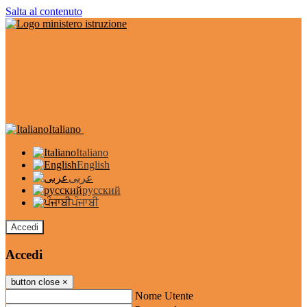
Salta al contenuto
Italiano
Italiano
English
عربى
русский
ਪੰਜਾਬੀ
Accedi
Accedi
button close
×
Nome Utente