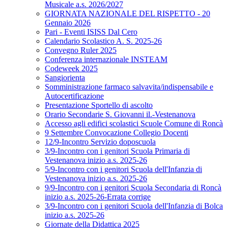
Musicale a.s. 2026/2027
GIORNATA NAZIONALE DEL RISPETTO - 20
Gennaio 2026
Pari - Eventi ISISS Dal Cero
Calendario Scolastico A. S. 2025-26
Convegno Ruler 2025
Conferenza internazionale INSTEAM
Codeweek 2025
Sangiorienta
Somministrazione farmaco salvavita/indispensabile e
Autocertificazione
Presentazione Sportello di ascolto
Orario Secondarie S. Giovanni il.-Vestenanova
Accesso agli edifici scolastici Scuole Comune di Roncà
9 Settembre Convocazione Collegio Docenti
12/9-Incontro Servizio doposcuola
3/9-Incontro con i genitori Scuola Primaria di
Vestenanova inizio a.s. 2025-26
5/9-Incontro con i genitori Scuola dell'Infanzia di
Vestenanova inizio a.s. 2025-26
9/9-Incontro con i genitori Scuola Secondaria di Roncà
inizio a.s. 2025-26-Errata corrige
3/9-Incontro con i genitori Scuola dell'Infanzia di Bolca
inizio a.s. 2025-26
Giornate della Didattica 2025