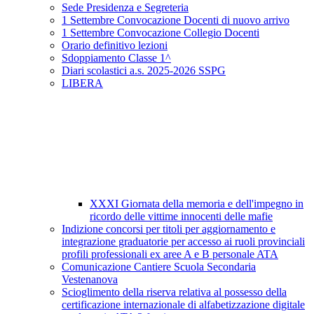
Sede Presidenza e Segreteria
1 Settembre Convocazione Docenti di nuovo arrivo
1 Settembre Convocazione Collegio Docenti
Orario definitivo lezioni
Sdoppiamento Classe 1^
Diari scolastici a.s. 2025-2026 SSPG
LIBERA
XXXI Giornata della memoria e dell'impegno in
ricordo delle vittime innocenti delle mafie
Indizione concorsi per titoli per aggiornamento e
integrazione graduatorie per accesso ai ruoli provinciali
profili professionali ex aree A e B personale ATA
Comunicazione Cantiere Scuola Secondaria
Vestenanova
Scioglimento della riserva relativa al possesso della
certificazione internazionale di alfabetizzazione digitale