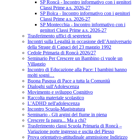
SP Roncà - Incontro informativo con i genitori
Classi Prime a.s. 2026-27
SP Bolca - Incontro informativo con i genitori
Classi Prime a.s. 2026-27
SP Montecchia - Incontro informativo con i
genitori Classi Prime a.s. 2026-27
Trasferimento uffici di segreteria
Incontri sulla Legalità in occasione dell’Anniversario
della Strage di Capaci del 23 maggio 1992
Cedole Primaria di Roncà 2026/27
Seminario Per Crescere un Bambino ci vuole un
Villaggio
Incontro di Educazione alla Pace: I bambini hanno
molti sogni…
Buona Pasqua di Pace a tutta la Comunità
Dialoghi sull'Adolescenza
Movimento e sviluppo Cognitivo
Raccolta materiale scolastico
L'ADHD nell'adolescenza
Incontro Scuola-Magistratura
Seminario - Gli argini del fiume in piena
Crescere fa paura... Ma a chi?
Trasferimento classi Scuola Primaria di Roncà –
Variazione porte ingresso e uscita del Plesso
Prova orientativo-attitudinale ammissione Indirizzo