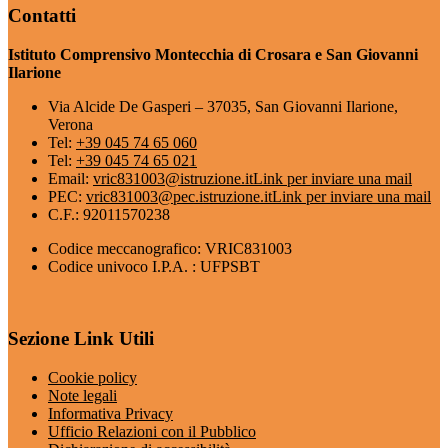
Contatti
Istituto Comprensivo Montecchia di Crosara e San Giovanni
Ilarione
Via Alcide De Gasperi – 37035, San Giovanni Ilarione,
Verona
Tel:
+39 045 74 65 060
Tel:
+39 045 74 65 021
Email:
vric831003@istruzione.it
Link per inviare una mail
PEC:
vric831003@pec.istruzione.it
Link per inviare una mail
C.F.: 92011570238
Codice meccanografico: VRIC831003
Codice univoco I.P.A. : UFPSBT
Sezione Link Utili
Cookie policy
Note legali
Informativa Privacy
Ufficio Relazioni con il Pubblico