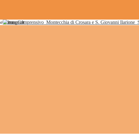
Istituto Comprensivo
Montecchia di Crosara e S. Giovanni Ilarione