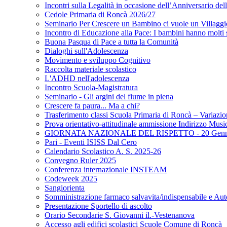
Incontri sulla Legalità in occasione dell’Anniversario de
Cedole Primaria di Roncà 2026/27
Seminario Per Crescere un Bambino ci vuole un Villaggi
Incontro di Educazione alla Pace: I bambini hanno molt
Buona Pasqua di Pace a tutta la Comunità
Dialoghi sull'Adolescenza
Movimento e sviluppo Cognitivo
Raccolta materiale scolastico
L'ADHD nell'adolescenza
Incontro Scuola-Magistratura
Seminario - Gli argini del fiume in piena
Crescere fa paura... Ma a chi?
Trasferimento classi Scuola Primaria di Roncà – Variazion
Prova orientativo-attitudinale ammissione Indirizzo Musi
GIORNATA NAZIONALE DEL RISPETTO - 20 Genna
Pari - Eventi ISISS Dal Cero
Calendario Scolastico A. S. 2025-26
Convegno Ruler 2025
Conferenza internazionale INSTEAM
Codeweek 2025
Sangiorienta
Somministrazione farmaco salvavita/indispensabile e Auto
Presentazione Sportello di ascolto
Orario Secondarie S. Giovanni il.-Vestenanova
Accesso agli edifici scolastici Scuole Comune di Roncà