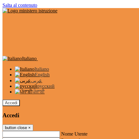
Salta al contenuto
Italiano
Italiano
English
عربى
русский
ਪੰਜਾਬੀ
Accedi
Accedi
button close
×
Nome Utente