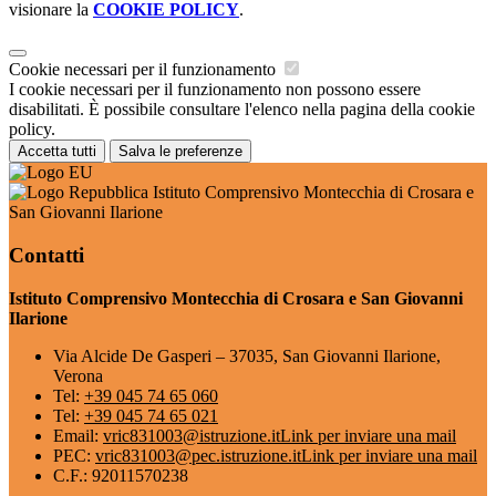
visionare la
COOKIE POLICY
.
Cookie necessari per il funzionamento
I cookie necessari per il funzionamento non possono essere
disabilitati. È possibile consultare l'elenco nella pagina della cookie
policy.
Accetta tutti
Salva le preferenze
Istituto Comprensivo Montecchia di Crosara e
San Giovanni Ilarione
Contatti
Istituto Comprensivo Montecchia di Crosara e San Giovanni
Ilarione
Via Alcide De Gasperi – 37035, San Giovanni Ilarione,
Verona
Tel:
+39 045 74 65 060
Tel:
+39 045 74 65 021
Email:
vric831003@istruzione.it
Link per inviare una mail
PEC:
vric831003@pec.istruzione.it
Link per inviare una mail
C.F.: 92011570238