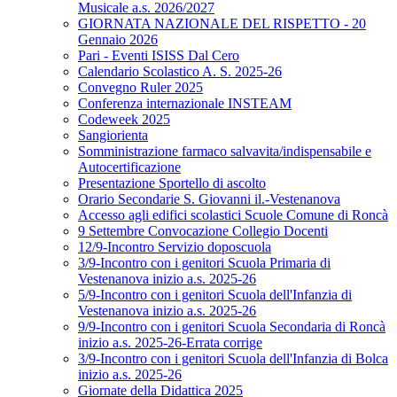
Musicale a.s. 2026/2027
GIORNATA NAZIONALE DEL RISPETTO - 20
Gennaio 2026
Pari - Eventi ISISS Dal Cero
Calendario Scolastico A. S. 2025-26
Convegno Ruler 2025
Conferenza internazionale INSTEAM
Codeweek 2025
Sangiorienta
Somministrazione farmaco salvavita/indispensabile e
Autocertificazione
Presentazione Sportello di ascolto
Orario Secondarie S. Giovanni il.-Vestenanova
Accesso agli edifici scolastici Scuole Comune di Roncà
9 Settembre Convocazione Collegio Docenti
12/9-Incontro Servizio doposcuola
3/9-Incontro con i genitori Scuola Primaria di
Vestenanova inizio a.s. 2025-26
5/9-Incontro con i genitori Scuola dell'Infanzia di
Vestenanova inizio a.s. 2025-26
9/9-Incontro con i genitori Scuola Secondaria di Roncà
inizio a.s. 2025-26-Errata corrige
3/9-Incontro con i genitori Scuola dell'Infanzia di Bolca
inizio a.s. 2025-26
Giornate della Didattica 2025