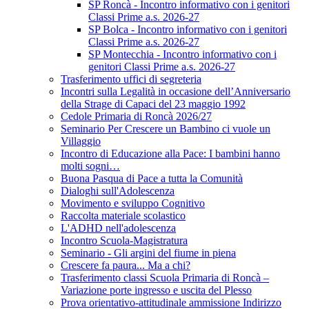
SP Roncà - Incontro informativo con i genitori
Classi Prime a.s. 2026-27
SP Bolca - Incontro informativo con i genitori
Classi Prime a.s. 2026-27
SP Montecchia - Incontro informativo con i
genitori Classi Prime a.s. 2026-27
Trasferimento uffici di segreteria
Incontri sulla Legalità in occasione dell’Anniversario
della Strage di Capaci del 23 maggio 1992
Cedole Primaria di Roncà 2026/27
Seminario Per Crescere un Bambino ci vuole un
Villaggio
Incontro di Educazione alla Pace: I bambini hanno
molti sogni…
Buona Pasqua di Pace a tutta la Comunità
Dialoghi sull'Adolescenza
Movimento e sviluppo Cognitivo
Raccolta materiale scolastico
L'ADHD nell'adolescenza
Incontro Scuola-Magistratura
Seminario - Gli argini del fiume in piena
Crescere fa paura... Ma a chi?
Trasferimento classi Scuola Primaria di Roncà –
Variazione porte ingresso e uscita del Plesso
Prova orientativo-attitudinale ammissione Indirizzo