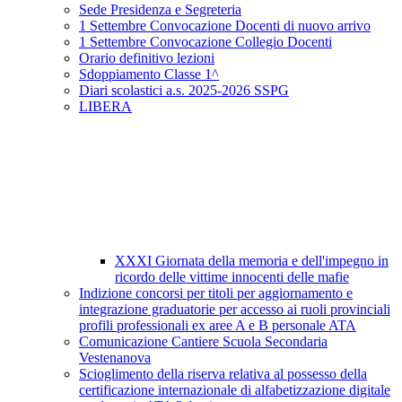
Sede Presidenza e Segreteria
1 Settembre Convocazione Docenti di nuovo arrivo
1 Settembre Convocazione Collegio Docenti
Orario definitivo lezioni
Sdoppiamento Classe 1^
Diari scolastici a.s. 2025-2026 SSPG
LIBERA
XXXI Giornata della memoria e dell'impegno in
ricordo delle vittime innocenti delle mafie
Indizione concorsi per titoli per aggiornamento e
integrazione graduatorie per accesso ai ruoli provinciali
profili professionali ex aree A e B personale ATA
Comunicazione Cantiere Scuola Secondaria
Vestenanova
Scioglimento della riserva relativa al possesso della
certificazione internazionale di alfabetizzazione digitale