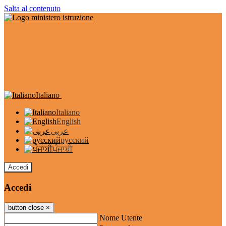
Salta al contenuto
Italiano
Italiano
English
عربى
русский
ਪੰਜਾਬੀ
Accedi
Accedi
button close
×
Nome Utente