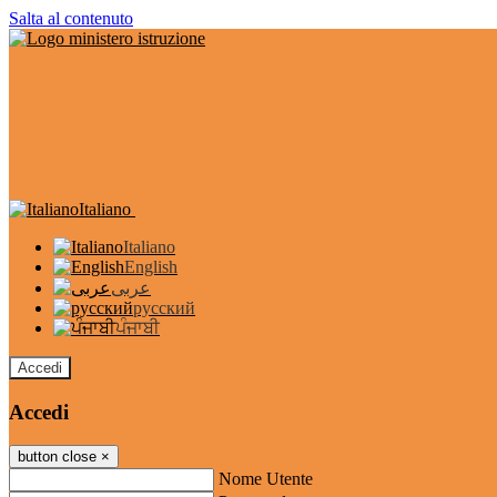
Salta al contenuto
Italiano
Italiano
English
عربى
русский
ਪੰਜਾਬੀ
Accedi
Accedi
button close
×
Nome Utente