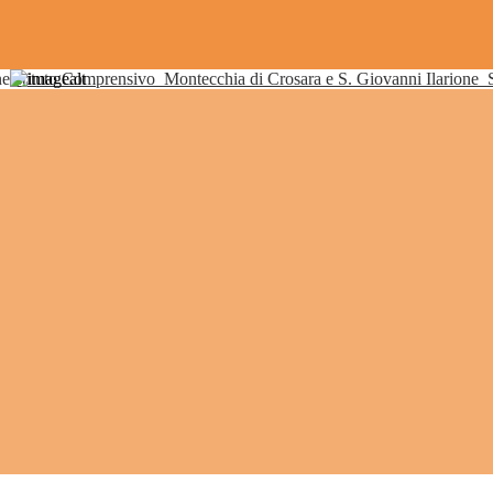
Istituto Comprensivo
Montecchia di Crosara e S. Giovanni Ilarione