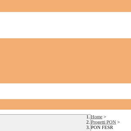
Home
>
Progetti PON
>
PON FESR