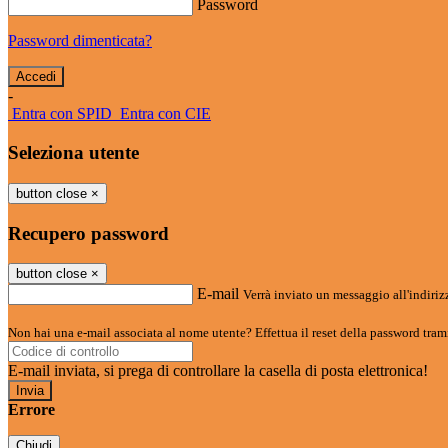
Password
Password dimenticata?
-
Entra con SPID
Entra con CIE
Seleziona utente
button close
×
Recupero password
button close
×
E-mail
Verrà inviato un messaggio all'indirizz
Non hai una e-mail associata al nome utente? Effettua il reset della password tram
E-mail inviata, si prega di controllare la casella di posta elettronica!
Errore
Chiudi