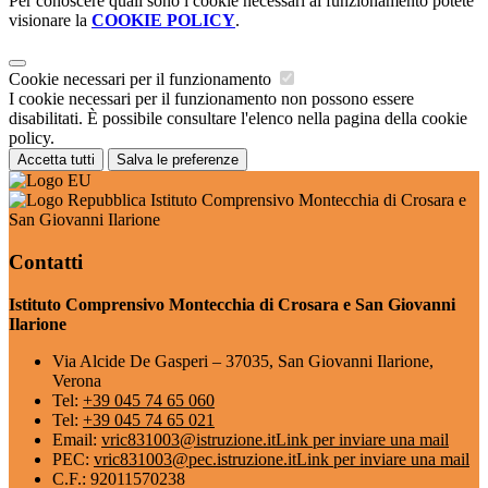
Per conoscere quali sono i cookie necessari al funzionamento potete
visionare la
COOKIE POLICY
.
Cookie necessari per il funzionamento
I cookie necessari per il funzionamento non possono essere
disabilitati. È possibile consultare l'elenco nella pagina della cookie
policy.
Accetta tutti
Salva le preferenze
Istituto Comprensivo Montecchia di Crosara e
San Giovanni Ilarione
Contatti
Istituto Comprensivo Montecchia di Crosara e San Giovanni
Ilarione
Via Alcide De Gasperi – 37035, San Giovanni Ilarione,
Verona
Tel:
+39 045 74 65 060
Tel:
+39 045 74 65 021
Email:
vric831003@istruzione.it
Link per inviare una mail
PEC:
vric831003@pec.istruzione.it
Link per inviare una mail
C.F.: 92011570238