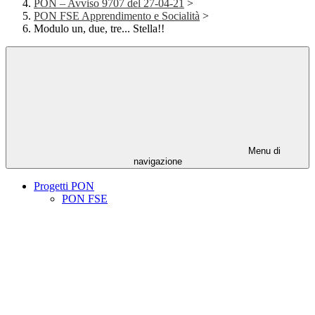
PON – Avviso 9707 del 27-04-21
>
PON FSE Apprendimento e Socialità
>
Modulo un, due, tre... Stella!!
Menu di
navigazione
Progetti PON
PON FSE