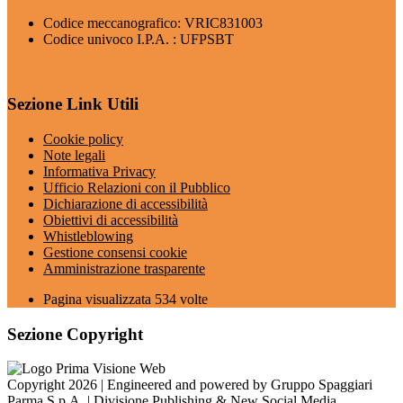
Codice meccanografico: VRIC831003
Codice univoco I.P.A. : UFPSBT
Sezione Link Utili
Cookie policy
Note legali
Informativa Privacy
Ufficio Relazioni con il Pubblico
Dichiarazione di accessibilità
Obiettivi di accessibilità
Whistleblowing
Gestione consensi cookie
Amministrazione trasparente
Pagina visualizzata
534
volte
Sezione Copyright
Copyright 2026 | Engineered and powered by Gruppo Spaggiari
Parma S.p.A. | Divisione Publishing & New Social Media