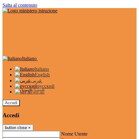
Salta al contenuto
Italiano
Italiano
English
عربى
русский
ਪੰਜਾਬੀ
Accedi
Accedi
button close
×
Nome Utente