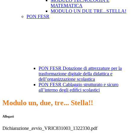
MODULO TECNOLOGIA E
MATEMATICA
MODULO UN DUE TRE...STELLA!
PON FESR
PON FESR Dotazione di attrezzature per la
trasformazione digitale della didattica e
dell’organizzazione scolastica
PON FESR Cablaggio strutturato e sicuro
all’interno degli edifici scolastici
Modulo un, due, tre... Stella!!
Allegati
Dichiarazione_avvio_VRIC831003_1322330.pdf