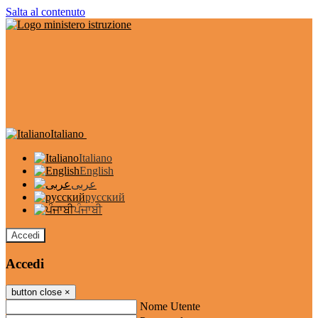
Salta al contenuto
Italiano
Italiano
English
عربى
русский
ਪੰਜਾਬੀ
Accedi
Accedi
button close
×
Nome Utente