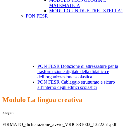
MODULO TECNOLOGIA E
MATEMATICA
MODULO UN DUE TRE...STELLA!
PON FESR
PON FESR Dotazione di attrezzature per la
trasformazione digitale della didattica e
dell’organizzazione scolastica
PON FESR Cablaggio strutturato e sicuro
all’interno degli edifici scolastici
Modulo La lingua creativa
Allegati
FIRMATO_dichiarazione_avvio_VRIC831003_1322251.pdf