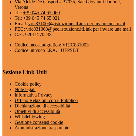
Via Alcide De Gasperi – 37035, San Giovanni Ilarione,
Verona
Tel:
+39 045 74 65 060
Tel:
+39 045 74 65 021
Email:
vric831003@istruzione.it
Link per inviare una mail
PEC:
vric831003@pec.istruzione.it
Link per inviare una mail
C.F.: 92011570238
Codice meccanografico: VRIC831003
Codice univoco I.P.A. : UFPSBT
Sezione Link Utili
Cookie policy
Note legali
Informativa Privacy
Ufficio Relazioni con il Pubblico
Dichiarazione di accessibilità
Obiettivi di accessibilità
Whistleblowing
Gestione consensi cookie
Amministrazione trasparente