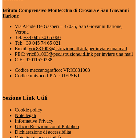
Istituto Comprensivo Montecchia di Crosara e San Giovanni
Ilarione
Via Alcide De Gasperi – 37035, San Giovanni Ilarione,
Verona
Tel:
+39 045 74 65 060
Tel:
+39 045 74 65 021
Email:
vric831003@istruzione.it
Link per inviare una mail
PEC:
vric831003@pec.istruzione.it
Link per inviare una mail
C.F.: 92011570238
Codice meccanografico: VRIC831003
Codice univoco I.P.A. : UFPSBT
Sezione Link Utili
Cookie policy
Note legali
Informativa Privacy
Ufficio Relazioni con il Pubblico
Dichiarazione di accessibilità
Obiettivi di accessibilità