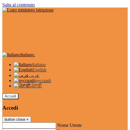
Salta al contenuto
Italiano
Italiano
English
عربى
русский
ਪੰਜਾਬੀ
Accedi
Accedi
button close
×
Nome Utente