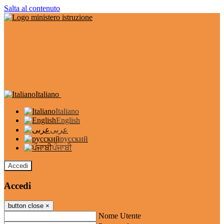
Salta al contenuto
Italiano
Italiano
English
عربى
русский
ਪੰਜਾਬੀ
Accedi
Accedi
button close
×
Nome Utente