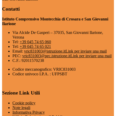
Contatti
Istituto Comprensivo Montecchia di Crosara e San Giovanni
Ilarione
Via Alcide De Gasperi – 37035, San Giovanni Ilarione,
Verona
Tel:
+39 045 74 65 060
Tel:
+39 045 74 65 021
Email:
vric831003@istruzione.it
Link per inviare una mail
PEC:
vric831003@pec.istruzione.it
Link per inviare una mail
C.F.: 92011570238
Codice meccanografico: VRIC831003
Codice univoco I.P.A. : UFPSBT
Sezione Link Utili
Cookie policy
Note legali
Informativa Privacy