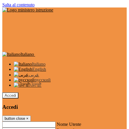
Salta al contenuto
Italiano
Italiano
English
عربى
русский
ਪੰਜਾਬੀ
Accedi
Accedi
button close
×
Nome Utente