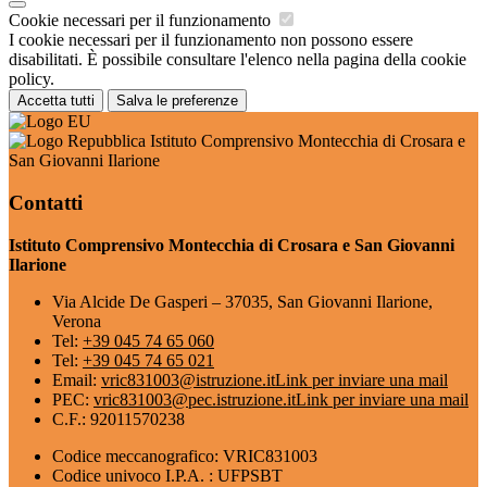
Cookie necessari per il funzionamento
I cookie necessari per il funzionamento non possono essere
disabilitati. È possibile consultare l'elenco nella pagina della cookie
policy.
Accetta tutti
Salva le preferenze
Istituto Comprensivo Montecchia di Crosara e
San Giovanni Ilarione
Contatti
Istituto Comprensivo Montecchia di Crosara e San Giovanni
Ilarione
Via Alcide De Gasperi – 37035, San Giovanni Ilarione,
Verona
Tel:
+39 045 74 65 060
Tel:
+39 045 74 65 021
Email:
vric831003@istruzione.it
Link per inviare una mail
PEC:
vric831003@pec.istruzione.it
Link per inviare una mail
C.F.: 92011570238
Codice meccanografico: VRIC831003
Codice univoco I.P.A. : UFPSBT