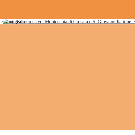
Istituto Comprensivo
Montecchia di Crosara e S. Giovanni Ilarione