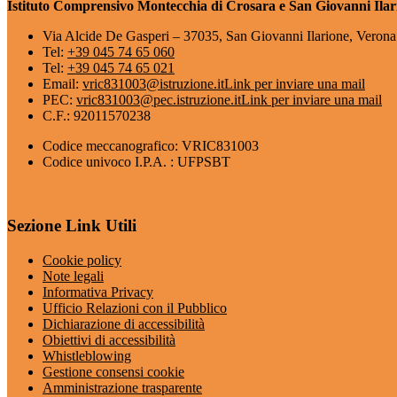
Istituto Comprensivo Montecchia di Crosara e San Giovanni Ilar
Via Alcide De Gasperi – 37035, San Giovanni Ilarione, Verona
Tel:
+39 045 74 65 060
Tel:
+39 045 74 65 021
Email:
vric831003@istruzione.it
Link per inviare una mail
PEC:
vric831003@pec.istruzione.it
Link per inviare una mail
C.F.: 92011570238
Codice meccanografico: VRIC831003
Codice univoco I.P.A. : UFPSBT
Sezione Link Utili
Cookie policy
Note legali
Informativa Privacy
Ufficio Relazioni con il Pubblico
Dichiarazione di accessibilità
Obiettivi di accessibilità
Whistleblowing
Gestione consensi cookie
Amministrazione trasparente