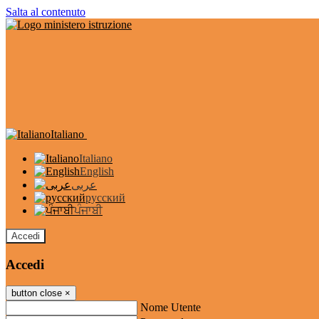
Salta al contenuto
Italiano
Italiano
English
عربى
русский
ਪੰਜਾਬੀ
Accedi
Accedi
button close
×
Nome Utente