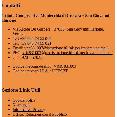
Contatti
Istituto Comprensivo Montecchia di Crosara e San Giovanni
Ilarione
Via Alcide De Gasperi – 37035, San Giovanni Ilarione,
Verona
Tel:
+39 045 74 65 060
Tel:
+39 045 74 65 021
Email:
vric831003@istruzione.it
Link per inviare una mail
PEC:
vric831003@pec.istruzione.it
Link per inviare una mail
C.F.: 92011570238
Codice meccanografico: VRIC831003
Codice univoco I.P.A. : UFPSBT
Sezione Link Utili
Cookie policy
Note legali
Informativa Privacy
Ufficio Relazioni con il Pubblico