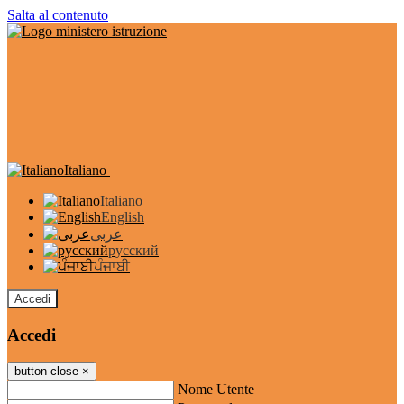
Salta al contenuto
Italiano
Italiano
English
عربى
русский
ਪੰਜਾਬੀ
Accedi
Accedi
button close
×
Nome Utente