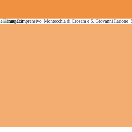
Istituto Comprensivo
Montecchia di Crosara e S. Giovanni Ilarione