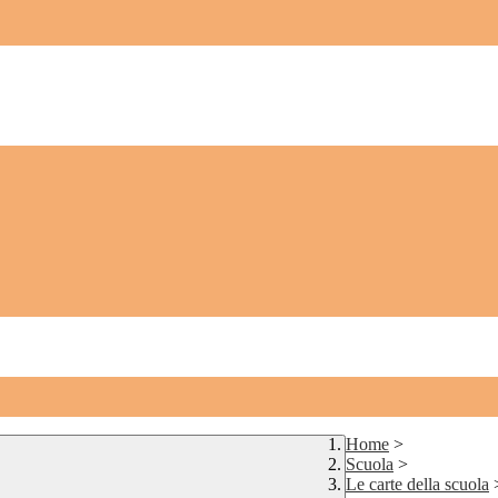
Home
>
Scuola
>
Le carte della scuola