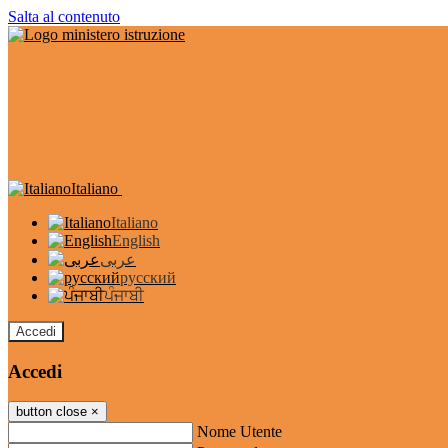
Salta al contenuto
Italiano
Italiano
English
عربى
русский
ਪੰਜਾਬੀ
Accedi
Accedi
button close
×
Nome Utente