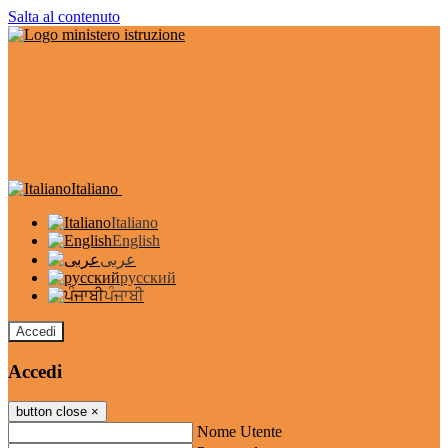
Salta al contenuto
Italiano
Italiano
English
عربى
русский
ਪੰਜਾਬੀ
Accedi
Accedi
button close
×
Nome Utente