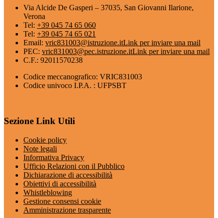
Via Alcide De Gasperi – 37035, San Giovanni Ilarione,
Verona
Tel:
+39 045 74 65 060
Tel:
+39 045 74 65 021
Email:
vric831003@istruzione.it
Link per inviare una mail
PEC:
vric831003@pec.istruzione.it
Link per inviare una mail
C.F.: 92011570238
Codice meccanografico: VRIC831003
Codice univoco I.P.A. : UFPSBT
Sezione Link Utili
Cookie policy
Note legali
Informativa Privacy
Ufficio Relazioni con il Pubblico
Dichiarazione di accessibilità
Obiettivi di accessibilità
Whistleblowing
Gestione consensi cookie
Amministrazione trasparente